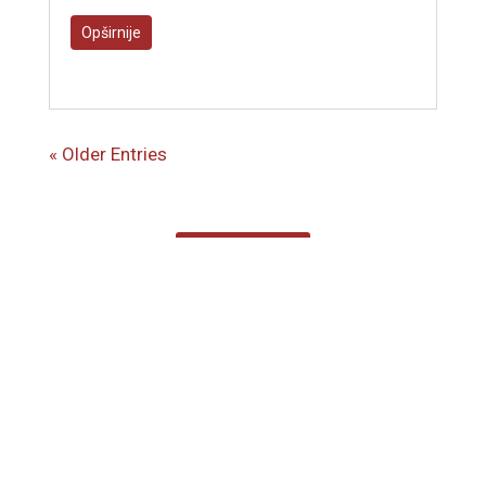
Opširnije
« Older Entries
Župni Oglasi