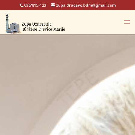
036/815-123
zupa.dracevo.bdm@gmail.com