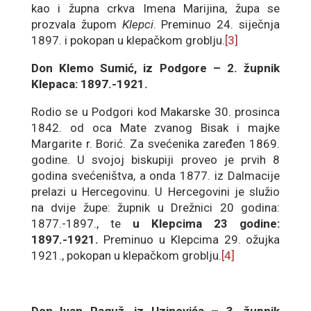
kao i župna crkva Imena Marijina, župa se
prozvala župom
Klepci
. Preminuo 24. siječnja
1897. i pokopan u klepačkom groblju.
[3]
Don Klemo Sumić, iz Podgore – 2. župnik
Klepaca: 1897.-1921.
Rodio se u Podgori kod Makarske 30. prosinca
1842. od oca Mate zvanog Bisak i majke
Margarite r. Borić. Za svećenika zaređen 1869.
godine. U svojoj biskupiji proveo je prvih 8
godina svećeništva, a onda 1877. iz Dalmacije
prelazi u Hercegovinu. U Hercegovini je služio
na dvije župe: župnik u Drežnici 20 godina:
1877.-1897., te
u Klepcima 23 godine:
1897.-1921.
Preminuo u Klepcima 29. ožujka
1921., pokopan u klepačkom groblju.
[4]