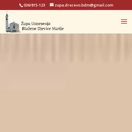
036/815-123
zupa.dracevo.bdm@gmail.com