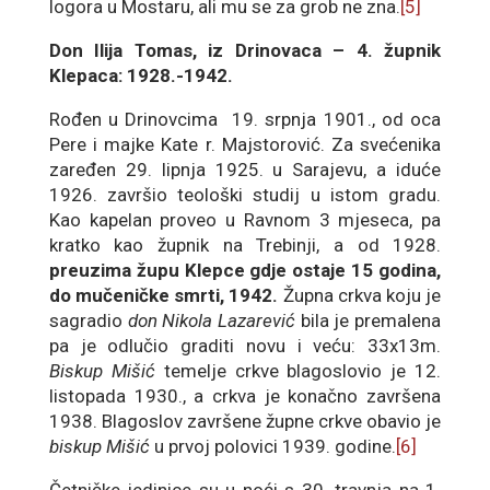
logora u Mostaru, ali mu se za grob ne zna.
[5]
Don Ilija Tomas, iz Drinovaca – 4. župnik
Klepaca: 1928.-1942.
Rođen u Drinovcima 19. srpnja 1901., od oca
Pere i majke Kate r. Majstorović. Za svećenika
zaređen 29. lipnja 1925. u Sarajevu, a iduće
1926. završio teološki studij u istom gradu.
Kao kapelan proveo u Ravnom 3 mjeseca, pa
kratko kao župnik na Trebinji, a od 1928.
preuzima župu Klepce gdje ostaje 15 godina,
do mučeničke smrti, 1942.
Župna crkva koju je
sagradio
don Nikola Lazarević
bila je premalena
pa je odlučio graditi novu i veću: 33x13m.
Biskup Mišić
temelje crkve blagoslovio je 12.
listopada 1930., a crkva je konačno završena
1938. Blagoslov završene župne crkve obavio je
biskup Mišić
u prvoj polovici 1939. godine.
[6]