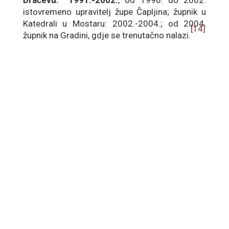
Dračevu: 1991.-2002.
, od 1996. do 2002.
istovremeno upravitelj župe Čapljina; župnik u
Katedrali u Mostaru: 2002.-2004.; od 2004.
[14]
župnik na Gradini, gdje se trenutačno nalazi.
Don Ivan Kordić, iz Grljevića – 5. župnik
Dračeva: 2002.-2008.
Rođen je 10. siječnja 1956. u Grljevićima, od
oca Stojana i majke Mile r. Babić. Za svećenika
zaređen u Mostaru 29. lipnja 1981. Službe:
kapelan u Šipovači-Vojnićima: 1981.-1983. na
Gradini: 1983.-1984., u Studencima:
1984.-1988. Župnik u Čeljevu: 1988.-2002.,
u
Dračevu: 2002.-2008.
; u Gabeli: 2008.-2012.; u
Čapljini: 2012.-2019. Od 2019. do danas
(studeni 2022.) obavlja župničku službu na
[15]
Ledincu.