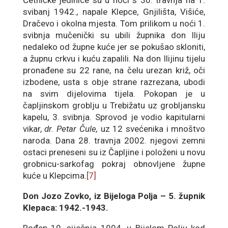
Četničke jedinice su u noći s 30. travnja na 1.
svibanj 1942., napale Klepce, Gnjilišta, Višiće,
Dračevo i okolna mjesta. Tom prilikom u noći 1.
svibnja mučenički su ubili župnika don Iliju
nedaleko od župne kuće jer se pokušao skloniti,
a župnu crkvu i kuću zapalili. Na don Ilijinu tijelu
pronađene su 22 rane, na čelu urezan križ, oči
izbodene, usta s obje strane razrezana, ubodi
na svim dijelovima tijela. Pokopan je u
čapljinskom groblju u Trebižatu uz grobljansku
kapelu, 3. svibnja. Sprovod je vodio kapitularni
vikar,
dr. Petar Čule,
uz 12 svećenika i mnoštvo
naroda. Dana 28. travnja 2002. njegovi zemni
ostaci preneseni su iz Čapljine i položeni u novu
grobnicu-sarkofag pokraj obnovljene župne
kuće u Klepcima.
[7]
Don Jozo Zovko, iz Bijeloga Polja – 5. župnik
Klepaca: 1942.-1943.