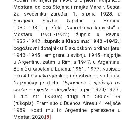
Rođen 19. siječnja 1904. u Bijelom Polju kod
Mostara, od oca Stojana i majke Mare r. Sesar.
Za svećenika zaređen 1. srpnja 1928. u
Sarajevu. Službe: kapelan u Hrasnu:
1930.-1931.; prefekt „Napretkova konvikta“ u
Mostaru: 1931.-1932.; župnik u Ravnu:
1932.-1942.;
župnik u Klepcima: 1942.-1943.
;
bogoštovni dotajnik u Biskupskom ordinarijatu:
1943.-1945.; emigrant u svibnju 1945., najprije
u Argentinu, zatim u Rim, a 1947. u Argentinu.
Bolnički kapelan u Lujanu: 1951.-1977. Napisao
oko 40 članaka vjerskog i društvenog sadržaja.
Najznačajnije djelo:
Uspomene i sjećanja na
osobe – mjesta – događaje,
Lujan 1970/1973.,
I. dio: str. 1-580c; drugi dio: 580d-1139
(rukopis). Preminuo u Buenos Airesu 4. veljače
1989. Kosti mu iz Argentine prenesene u
Mostar: 2020.
[8]