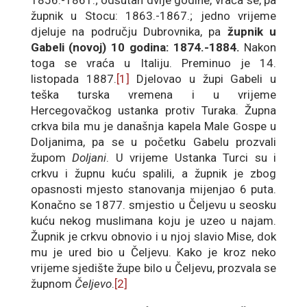
1856.-1861.; odsutan dvije godine, vraća se, pa
župnik u Stocu: 1863.-1867.; jedno vrijeme
djeluje na području Dubrovnika, pa
župnik u
Gabeli (novoj) 10 godina: 1874.-1884.
Nakon
toga se vraća u Italiju. Preminuo je 14.
listopada 1887.
[1]
Djelovao u župi Gabeli u
teška turska vremena i u vrijeme
Hercegovačkog ustanka protiv Turaka. Župna
crkva bila mu je današnja kapela Male Gospe u
Doljanima, pa se u početku Gabelu prozvali
župom
Doljani
. U vrijeme Ustanka Turci su i
crkvu i župnu kuću spalili, a župnik je zbog
opasnosti mjesto stanovanja mijenjao 6 puta.
Konačno se 1877. smjestio u Čeljevu u seosku
kuću nekog muslimana koju je uzeo u najam.
Župnik je crkvu obnovio i u njoj slavio Mise, dok
mu je ured bio u Čeljevu. Kako je kroz neko
vrijeme sjedište župe bilo u Čeljevu, prozvala se
župnom
Čeljevo
.
[2]