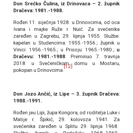
Don Srećko Čulina, iz Drinovaca – 2. župnik
Dračeva: 1981.-1988.
Rođen 11. siječnja 1928. u Drinovcima, od oca
Ivana i majke Ruže r. Nuić. Za svećenika
zaređen u Zagrebu, 29. lipnja 1955. Službe:
kapelan u Studencima: 1955.-1956.; župnik u
Vinici: 1956.-1965.; u Prisoju: 1965.-1980.;
u
Dračevu: 1981.-1988
. Preminuo 7. travnja
2018. u Svećeničkom domu u Mostaru,
[12]
pokopan u Drinovcima.
Don Jozo Ančić, iz Lipe – 3. župnik Dračeva:
1988.-1991.
Rođen jeu Lipi, župa Kongora, od roditelja Luke i
Matije r. Špikić, 29. kolovoza 1941. Za
svećenika zaređen u Splitu 29. lipnja 1968.