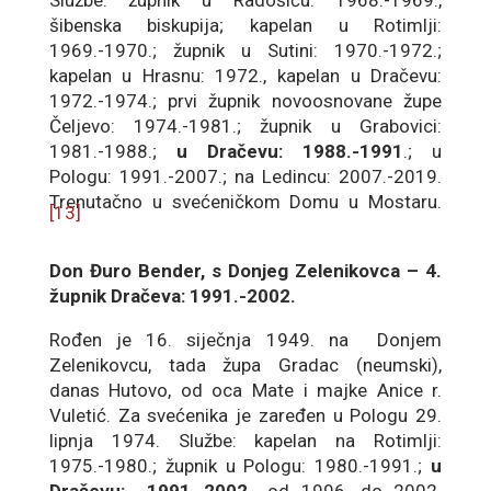
Službe: župnik u Radošiću: 1968.-1969.,
šibenska biskupija; kapelan u Rotimlji:
1969.-1970.; župnik u Sutini: 1970.-1972.;
kapelan u Hrasnu: 1972., kapelan u Dračevu:
1972.-1974.; prvi župnik novoosnovane župe
Čeljevo: 1974.-1981.; župnik u Grabovici:
1981.-1988.;
u Dračevu: 1988.-1991
.; u
Pologu: 1991.-2007.; na Ledincu: 2007.-2019.
Trenutačno u svećeničkom Domu u Mostaru.
[13]
Don Đuro Bender, s Donjeg Zelenikovca – 4.
župnik Dračeva: 1991.-2002.
Rođen je 16. siječnja 1949. na Donjem
Zelenikovcu, tada župa Gradac (neumski),
danas Hutovo, od oca Mate i majke Anice r.
Vuletić. Za svećenika je zaređen u Pologu 29.
lipnja 1974. Službe: kapelan na Rotimlji:
1975.-1980.; župnik u Pologu: 1980.-1991.;
u