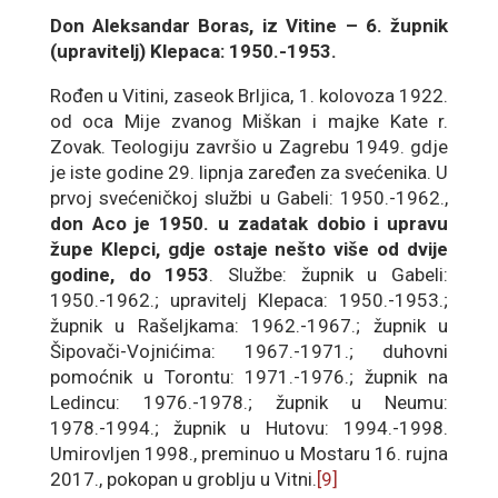
Don Aleksandar Boras, iz Vitine – 6. župnik
(upravitelj) Klepaca: 1950.-1953.
Rođen u Vitini, zaseok Brljica, 1. kolovoza 1922.
od oca Mije zvanog Miškan i majke Kate r.
Zovak. Teologiju završio u Zagrebu 1949. gdje
je iste godine 29. lipnja zaređen za svećenika. U
prvoj svećeničkoj službi u Gabeli: 1950.-1962.,
don Aco je 1950. u zadatak dobio i upravu
župe Klepci, gdje ostaje nešto više od dvije
godine, do 1953
. Službe: župnik u Gabeli:
1950.-1962.; upravitelj Klepaca: 1950.-1953.;
župnik u Rašeljkama: 1962.-1967.; župnik u
Šipovači-Vojnićima: 1967.-1971.; duhovni
pomoćnik u Torontu: 1971.-1976.; župnik na
Ledincu: 1976.-1978.; župnik u Neumu:
1978.-1994.; župnik u Hutovu: 1994.-1998.
Umirovljen 1998., preminuo u Mostaru 16. rujna
2017., pokopan u groblju u Vitni.
[9]