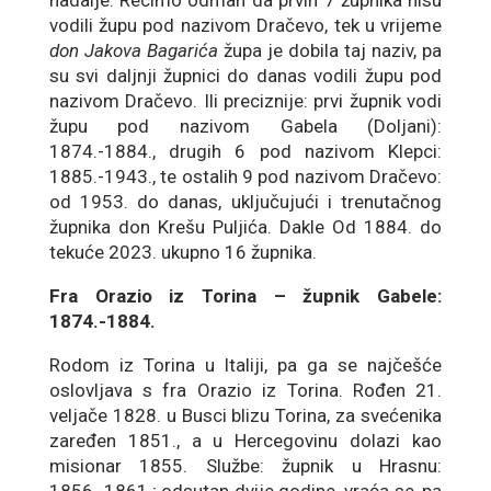
nadalje. Recimo odmah da prvih 7 župnika nisu
vodili župu pod nazivom Dračevo, tek u vrijeme
don Jakova Bagarića
župa je dobila taj naziv, pa
su svi daljnji župnici do danas vodili župu pod
nazivom Dračevo. Ili preciznije: prvi župnik vodi
župu pod nazivom Gabela (Doljani):
1874.-1884., drugih 6 pod nazivom Klepci:
1885.-1943., te ostalih 9 pod nazivom Dračevo:
od 1953. do danas, uključujući i trenutačnog
župnika don Krešu Puljića. Dakle Od 1884. do
tekuće 2023. ukupno 16 župnika.
Fra Orazio iz Torina – župnik Gabele:
1874.-1884.
Rodom iz Torina u Italiji, pa ga se najčešće
oslovljava s fra Orazio iz Torina. Rođen 21.
veljače 1828. u Busci blizu Torina, za svećenika
zaređen 1851., a u Hercegovinu dolazi kao
misionar 1855. Službe: župnik u Hrasnu: