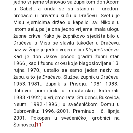
jedno vrijeme stanovao sa župnikom don Acom
u Gabeli, a onda se sa stanom i uredom
prebacio u privatnu kuću u Dračevu. Svetu je
Misu vjernicima držao u kapelici sv. Nikole u
istom selu, pa je ona jedno vrijeme imala ulogu
župne crkve. Kako je župnikovo sjedište bilo u
Dračevu, a Misa se slavila također u Dračevu,
naziva župe je jedno vrijeme bio
Klepci-Dračevo
.
Kad je don Jakov počeo graditi župni stan
1966., kao i župnu crkvu koje blagoslovljena 13.
rujna 1970., ustalio se samo jedan naziv za
župu, a to je
Dračevo
. Službe: župnik u Dračevu:
1953.-1981.; župnik u Prisoju: 1981.-1983.;
duhovni pomoćnik u mostarskoj katedrali:
1983.-1992.; u vrijeme rata: Studenci, Bukovica,
Neum: 1992.-1996.; u svećeničkom Domu u
Dubrovniku: 1996.-2001. Preminuo 6. lipnja
2001. Pokopan u svećeničkoj grobnici na
Šoinovcu.
[11]