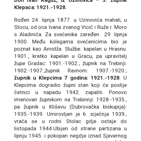
Don Ivan Raguž, iz Uzinovića – 3. župnik
Klepaca: 1921.-1928.
Rođen 24. lipnja 1877. u Uzinovića mahali, u
Stocu, od oca Ivana zvanog Vicić i Ruže r. Moro
s Aladinića. Za svećenika zaređen 29. lipnja
1900. Među kolegama svećenicima bio je
poznat kao Amidža. Službe: kapelan u Hrasnu:
1901.; kratko kapelan u Gracu, pa upravitelj
župe Gradac: 1901.-1902.; župnik na Trebinji:
1902.-1907.;župnik Ravnom: 1907.-1920.;
župnik u Klepcima 7 godina: 1921.-1928
. U
Klepcima dogradio župni stan koji će poslije
četnici u napadu 1942. zapaliti. Ponovo
imenovan župnikom na Trebinnji: 1928.-1935.,
pa župnik u Kliševu (Dubrovačka biskupija):
1935.-1939. Umirovljen je 6. siječnja 1939.,
vraća se u rodni Stolac gdje ostaje do
listopada 1944.Ubijen od strane partizana u
lipnju 1945. i pokopan negdje iznad Sjevernog