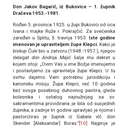
Don Jakov Bagarić, iz Bukovice – 1. župnik
Dračeva:1953.-1981.
Rođen 5. prosinca 1925. u župi Bukovici od oca
Ivana i majke Ruže r. Pokrajčić. Za svećenika
zaređen u Splitu, 5. travnja 1953.
Iste godine
imenovan je upraviteljem župe Klepci.
Kako je
biskup Čule
bio u zatvoru (1948.-1957.), njegov
delegat
don Andrija Majić
šalje mu dekret u
kojem stoji: „Ovim Vas u ime Božje imenujemo
i postavljamo za upravitelja župe Klepci. U tu
svrhu dajemo Vam potrebnu jurisdikciju i
kanonsku misiju. Župa Klepci, već 10 godina
bez svoga posebnog duhovnog pastira, glede
bolesnika i ostalog najnužnijeg sa sv.
sakramentima providirana je bila od susjednih
župnika, a zadnje tri godine upravljao je njome i
pastorizirao je župnik iz Gabele vlč. don
Skender [Aleksandar] Boras.“
[10]
Najprije je