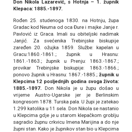
Don Nikola Lazarević, s Hotnja – 1. župnik
Klepaca: 1885.-1897.
Rođen 25. studenoga 1830. na Hotnju, župa
Gradac kod Neuma od oca Đure i majke Janje r.
Pavlović iz Graca. Imali su obiteljski nadimak
Janjić. Za svećenika Trebinjske biskupije
zaređen 20. ožujka 1859. Službe: kapelan u
Gracu:1860.-1861.; župnik u Hrasnu:
1861.-1863.; župnik u Prenju: 1863.-1867.;
provikar Trebinjske biskupije: 1863.-1866.;
ponovo župnik u Hrasnu: 1867.-1885.;
župnik u
Klepcima 12 posljednjih godina svoga života:
1885.-1897.
Don Nikola je u župu došao u
vrijeme Austro-Ugarske jer je Berlinskim
kongresom 1878. Turska pala. U župi je zatekao
1.299 katolika u 11 sela. Don Nikola se nastanio
u Klepcima gdje je u starom klepačkom groblju
sagradio župnu crkvicu Imena Marijina a do nje
župni stan. Kako je župnikov stan bio u Klepcima