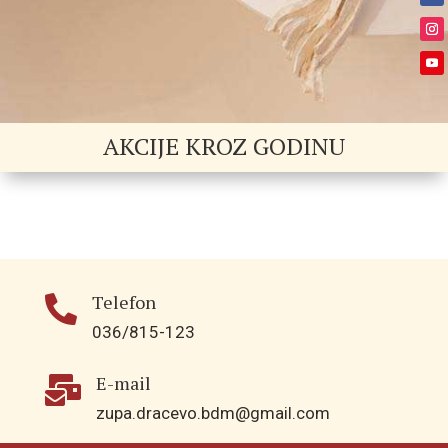
AKCIJE KROZ GODINU
Telefon

036/815-123
E-mail

zupa.dracevo.bdm@gmail.com