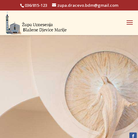
036/815-123
zupa.dracevo.bdm@gmail.com