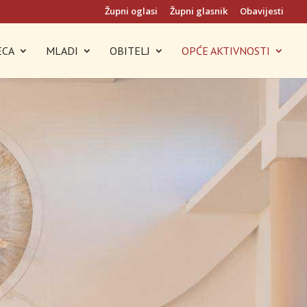
Župni oglasi
Župni glasnik
Obavijesti
ECA
MLADI
OBITELJ
OPĆE AKTIVNOSTI