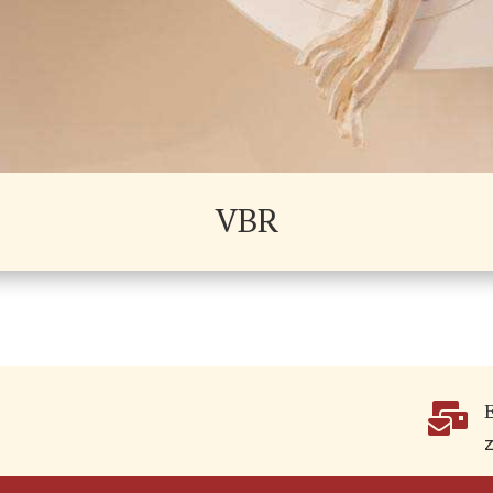
VBR
