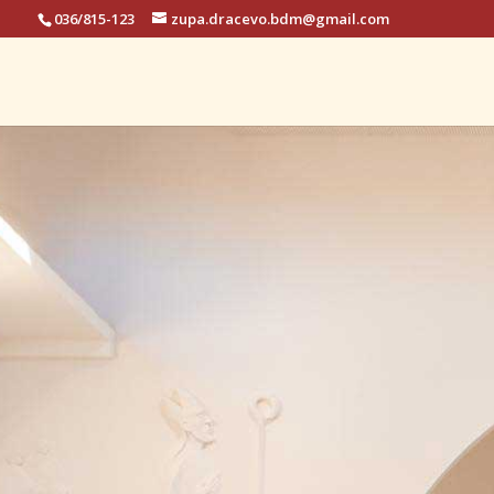
036/815-123
zupa.dracevo.bdm@gmail.com