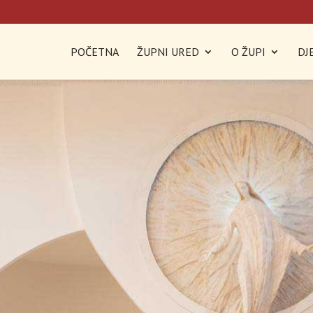
POČETNA
ŽUPNI URED
O ŽUPI
DJ