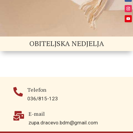
OBITELJSKA NEDJELJA
Telefon

036/815-123
E-mail

zupa.dracevo.bdm@gmail.com