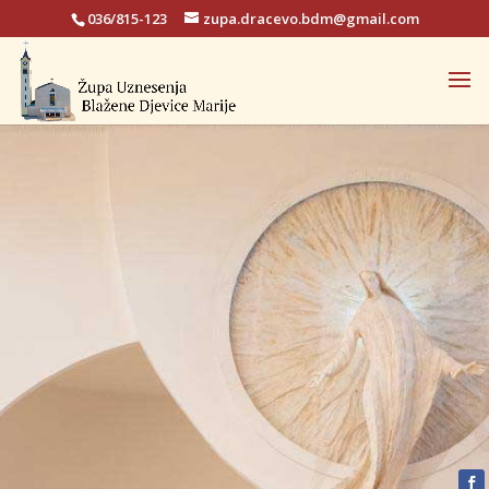
036/815-123
zupa.dracevo.bdm@gmail.com