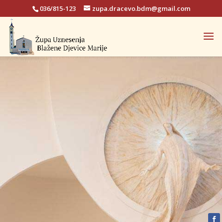
036/815-123
zupa.dracevo.bdm@gmail.com