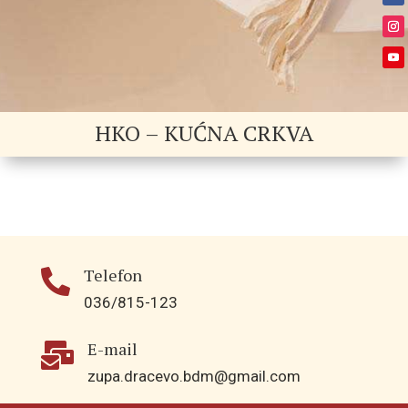
HKO – KUĆNA CRKVA
Telefon

036/815-123
E-mail

zupa.dracevo.bdm@gmail.com