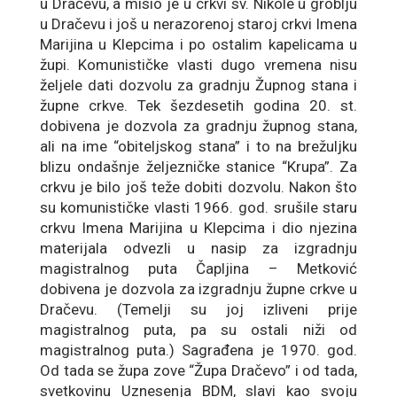
u Dračevu, a misio je u crkvi sv. Nikole u groblju
u Dračevu i još u nerazorenoj staroj crkvi Imena
Marijina u Klepcima i po ostalim kapelicama u
župi. Komunističke vlasti dugo vremena nisu
željele dati dozvolu za gradnju Župnog stana i
župne crkve. Tek šezdesetih godina 20. st.
dobivena je dozvola za gradnju župnog stana,
ali na ime “obiteljskog stana” i to na brežuljku
blizu ondašnje željezničke stanice “Krupa”. Za
crkvu je bilo još teže dobiti dozvolu. Nakon što
su komunističke vlasti 1966. god. srušile staru
crkvu Imena Marijina u Klepcima i dio njezina
materijala odvezli u nasip za izgradnju
magistralnog puta Čapljina – Metković
dobivena je dozvola za izgradnju župne crkve u
Dračevu. (Temelji su joj izliveni prije
magistralnog puta, pa su ostali niži od
magistralnog puta.) Sagrađena je 1970. god.
Od tada se župa zove “Župa Dračevo” i od tada,
svetkovinu Uznesenja BDM, slavi kao svoju