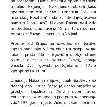
na prostorima Humske zemlje spominje Dalen
u oblasti Paganije ili Neretljanske oblasti (kako
spominje mr. Marijan Sivrić u zborniku “Povijest
hrvatskog Počitelja” u članku “Srednjovjekovna
humska župa Luka”). U ovom Dalenu neki vide
prethodnicu župe Luka iz 12. st., te da se njen
ostatak sačuvao u imenu sela Doljani.
Prostori od Krupe, pa uzvodno uz Neretvu
ispred sadašnjih Višića bili su u sklopu velike
luke – pristaništa – trgovišta s obje strane
Neretve a zvalo se Neretva (Driva), kasnije
Gabela. Ovo trgovište postojalo je u 12., a
vjerojatno i u 11. st.
U naselju Nekranj na lijevoj obali Neretve, a na
desnoj obali Krupe (gdje je danas smješteno
groblje i kapelica sv. Ante…) spominje se
carinarnica 1405. god., a prvi puta se spominje
već 1397. god.; mjesto Višići s lukom i carinom