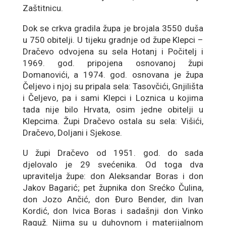
Zaštitnicu.
Dok se crkva gradila župa je brojala 3550 duša
u 750 obitelji. U tijeku gradnje od župe Klepci –
Dračevo odvojena su sela Hotanj i Počitelj i
1969. god. pripojena osnovanoj župi
Domanovići, a 1974. god. osnovana je župa
Čeljevo i njoj su pripala sela: Tasovčići, Gnjilišta
i Čeljevo, pa i sami Klepci i Loznica u kojima
tada nije bilo Hrvata, osim jedne obitelji u
Klepcima. Župi Dračevo ostala su sela: Višići,
Dračevo, Doljani i Sjekose.
U župi Dračevo od 1951. god. do sada
djelovalo je 29 svećenika. Od toga dva
upravitelja župe: don Aleksandar Boras i don
Jakov Bagarić; pet župnika don Srećko Čulina,
don Jozo Ančić, don Đuro Bender, din Ivan
Kordić, don Ivica Boras i sadašnji don Vinko
Raguž. Njima su u duhovnom i materijalnom