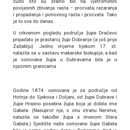
čudo što su stalno bili na vjetrometini
povijesnih zbivanja: rasta – procvata, razaranja
i propadanja i ponovnog rasta i procvata. Tako
je to sve do danas.
U crkvenom pogledu područje župe Dračevo
pripadalo je prastaroj župi Dobranje (a još prije
Zažablju). Jedno vrijeme tijekom 17. st.
nalazila se u sastavu makarske biskupije, a kad
je osnovana župa u Dubravama bila je u
njezinim granicama.
Godine 1874. osnovana je za područje od
Hotnja do Sjekosa i Doljani, od župe Dubrave i
župe Hrasno posebna župa koja je dobila ime
Gabela. (Nasuprot nje, s onu stranu Neretve,
nalazila se također župa s imenom Stara
Gabela.) Sjedište naše osnovane župe Gabela