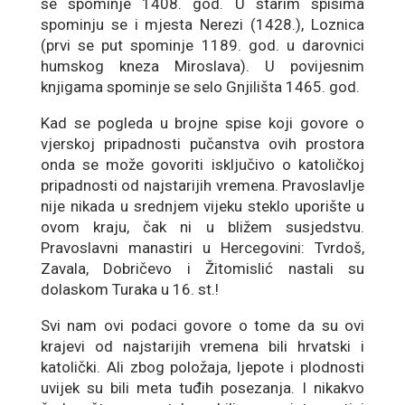
se spominje 1408. god. U starim spisima
spominju se i mjesta Nerezi (1428.), Loznica
(prvi se put spominje 1189. god. u darovnici
humskog kneza Miroslava). U povijesnim
knjigama spominje se selo Gnjilišta 1465. god.
Kad se pogleda u brojne spise koji govore o
vjerskoj pripadnosti pučanstva ovih prostora
onda se može govoriti isključivo o katoličkoj
pripadnosti od najstarijih vremena. Pravoslavlje
nije nikada u srednjem vijeku steklo uporište u
ovom kraju, čak ni u bližem susjedstvu.
Pravoslavni manastiri u Hercegovini: Tvrdoš,
Zavala, Dobričevo i Žitomislić nastali su
dolaskom Turaka u 16. st.!
Svi nam ovi podaci govore o tome da su ovi
krajevi od najstarijih vremena bili hrvatski i
katolički. Ali zbog položaja, ljepote i plodnosti
uvijek su bili meta tuđih posezanja. I nikakvo