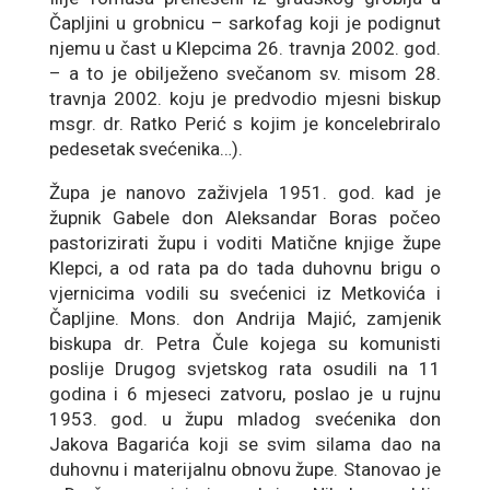
Čapljini u grobnicu – sarkofag koji je podignut
njemu u čast u Klepcima 26. travnja 2002. god.
– a to je obilježeno svečanom sv. misom 28.
travnja 2002. koju je predvodio mjesni biskup
msgr. dr. Ratko Perić s kojim je koncelebriralo
pedesetak svećenika…).
Župa je nanovo zaživjela 1951. god. kad je
župnik Gabele don Aleksandar Boras počeo
pastorizirati župu i voditi Matične knjige župe
Klepci, a od rata pa do tada duhovnu brigu o
vjernicima vodili su svećenici iz Metkovića i
Čapljine. Mons. don Andrija Majić, zamjenik
biskupa dr. Petra Čule kojega su komunisti
poslije Drugog svjetskog rata osudili na 11
godina i 6 mjeseci zatvoru, poslao je u rujnu
1953. god. u župu mladog svećenika don
Jakova Bagarića koji se svim silama dao na
duhovnu i materijalnu obnovu župe. Stanovao je