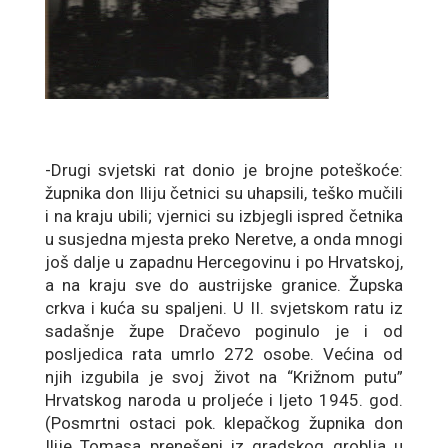
-Drugi svjetski rat donio je brojne poteškoće:
župnika don Iliju četnici su uhapsili, teško mučili
i na kraju ubili; vjernici su izbjegli ispred četnika
u susjedna mjesta preko Neretve, a onda mnogi
još dalje u zapadnu Hercegovinu i po Hrvatskoj,
a na kraju sve do austrijske granice. Župska
crkva i kuća su spaljeni. U II. svjetskom ratu iz
sadašnje župe Dračevo poginulo je i od
posljedica rata umrlo 272 osobe. Većina od
njih izgubila je svoj život na “Križnom putu”
Hrvatskog naroda u proljeće i ljeto 1945. god.
(Posmrtni ostaci pok. klepačkog župnika don
Ilije Tomasa prenešeni iz gradskog groblja u