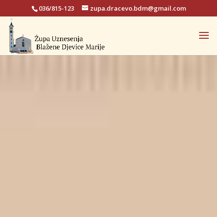
036/815-123
zupa.dracevo.bdm@gmail.com