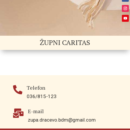
ŽUPNI CARITAS
Telefon

036/815-123
E-mail

zupa.dracevo.bdm@gmail.com