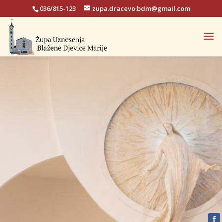
036/815-123
zupa.dracevo.bdm@gmail.com