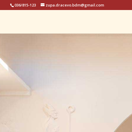
036/815-123
zupa.dracevo.bdm@gmail.com