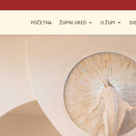
POČETNA
ŽUPNI URED
O ŽUPI
DJ