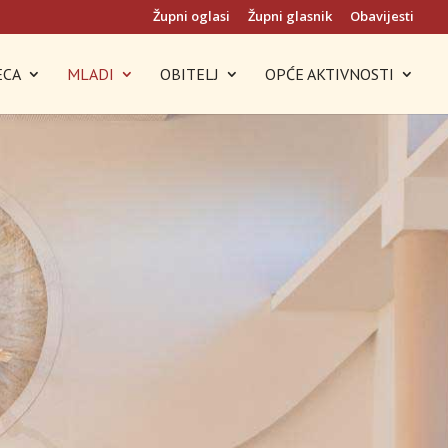
Župni oglasi
Župni glasnik
Obavijesti
ECA
MLADI
OBITELJ
OPĆE AKTIVNOSTI