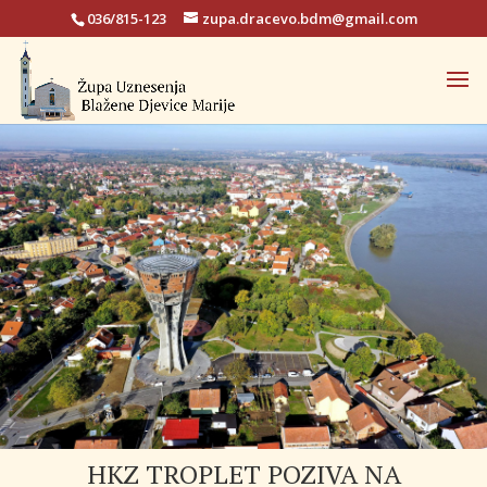
036/815-123
zupa.dracevo.bdm@gmail.com
HKZ TROPLET POZIVA NA