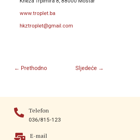
Kneza Trpimira 8, 88000 Mostar
www.troplet.ba
hkztroplet@gmail.com
←
Prethodno
Sljedeće
→
Telefon

036/815-123
E-mail
