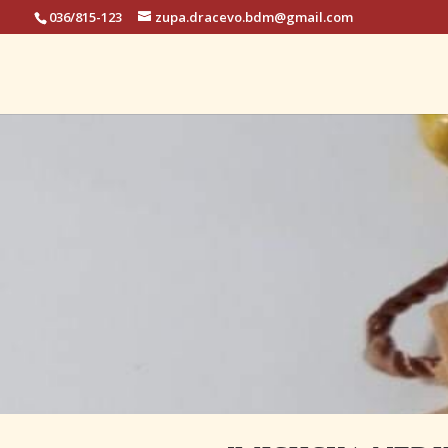
036/815-123
zupa.dracevo.bdm@gmail.com