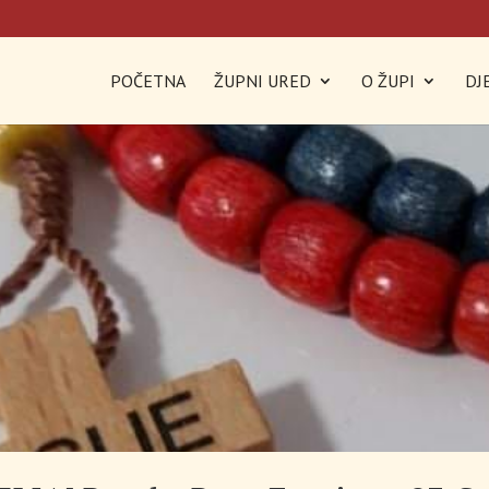
POČETNA
ŽUPNI URED
O ŽUPI
DJ