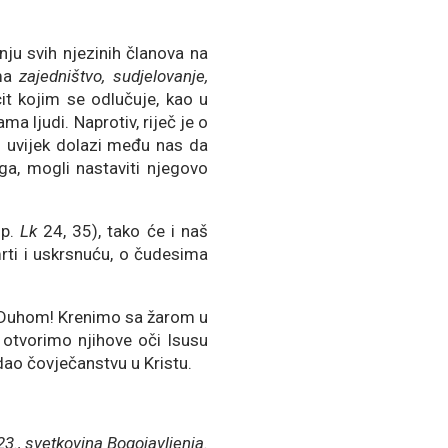
ju svih njezinih članova na
ima
zajedništvo, sudjelovanje,
it kojim se odlučuje, kao u
ma ljudi. Naprotiv, riječ je o
i uvijek dolazi među nas da
a, mogli nastaviti njegovo
sp.
Lk
24, 35), tako će i naš
rti i uskrsnuću, o čudesima
m Duhom! Krenimo sa žarom u
 otvorimo njihove oči Isusu
ao čovječanstvu u Kristu.
23., svetkovina Bogojavljenja.