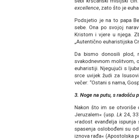
sebi kršćanski misijski čin
excellence
, zato što je euha
Podsjetio je na to papa Be
sebe. Ona po svojoj naravi
Kristom i vjere u njega. Z
„Autentično euharistijska C
Da bismo donosili plod, 
svakodnevnom molitvom, o
euharistiji. Njegujući s lj
srce uvijek žudi za Isuso
večer: “Ostani s nama, Gosp
3. Noge na putu, s radošću p
Nakon što im se otvoriše o
Jeruzalem« (usp.
Lk
24, 33
»radost evanđelja ispunja 
spasenja oslobođeni su od 
iznova rađa« (Apostolska 