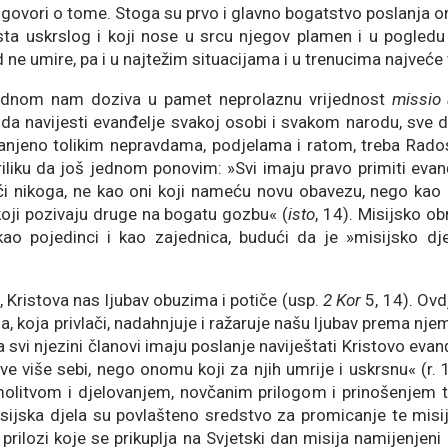
 govori o tome. Stoga su prvo i glavno bogatstvo poslanja on
Krista uskrslog i koji nose u srcu njegov plamen i u pogled
ad ne umire, pa i u najtežim situacijama i u trenucima najveće
 jednom nam doziva u pamet neprolaznu vrijednost
missio
da navijesti evanđelje svakoj osobi i svakom narodu, sve d
anjeno tolikim nepravdama, podjelama i ratom, treba Rados
riliku da još jednom ponovim: »Svi imaju pravo primiti eva
ući nikoga, ne kao oni koji nameću novu obavezu, nego kao o
koji pozivaju druge na bogatu gozbu« (
isto
, 14). Misijsko ob
kao pojedinci i kao zajednica, budući da je »misijsko d
 Kristova nas ljubav obuzima i potiče (usp.
2 Kor
5, 14). Ovdj
, koja privlači, nadahnjuje i ražaruje našu ljubav prema njem
a svi njezini članovi imaju poslanje naviještati Kristovo evan
ive više sebi, nego onomu koji za njih umrije i uskrsnu« (r.
litvom i djelovanjem, novčanim prilogom i prinošenjem trplj
ijska djela su povlašteno sredstvo za promicanje te misi
u prilozi koje se prikuplja na Svjetski dan misija namijenje