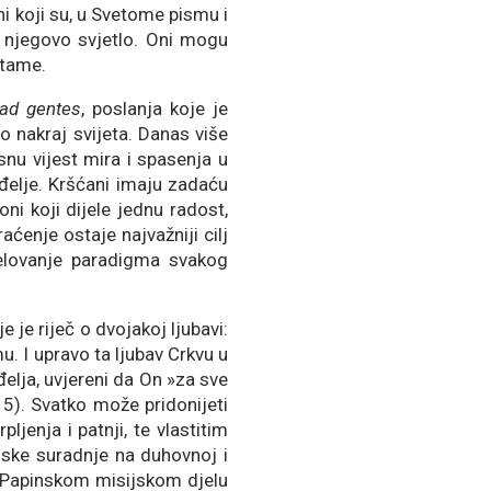
i koji su, u Svetome pismu i
u njegovo svjetlo. Oni mogu
 tame.
 ad gentes
, poslanja koje je
o nakraj svijeta. Danas više
nu vijest mira i spasenja u
nđelje. Kršćani imaju zadaću
ni koji dijele jednu radost,
raćenje ostaje najvažniji cilj
jelovanje paradigma svakog
e je riječ o dvojakoj ljubavi:
u. I upravo ta ljubav Crkvu u
đelja, uvjereni da On »za sve
 15). Svatko može pridonijeti
enja i patnji, te vlastitim
jske suradnje na duhovnoj i
ni Papinskom misijskom djelu