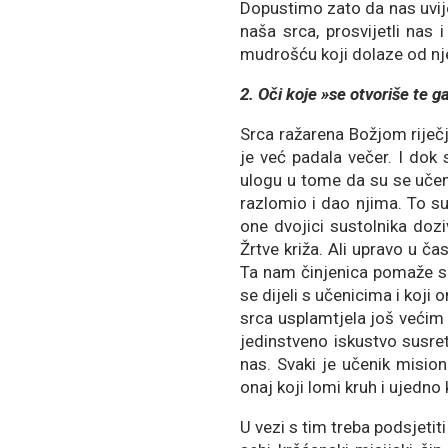
Dopustimo zato da nas uvij
naša srca, prosvijetli nas
mudrošću koji dolaze od n
2. Oči koje »se otvoriše te g
Srca ražarena Božjom riječ
je već padala večer. I dok 
ulogu u tome da su se učenic
razlomio i dao njima. To su
one dvojici sustolnika doz
Žrtve križa. Ali upravo u č
Ta nam činjenica pomaže shv
se dijeli s učenicima i koji 
srca usplamtjela još većim 
jedinstveno iskustvo susret
nas. Svaki je učenik mision
onaj koji lomi kruh i ujedno 
U vezi s tim treba podsjeti