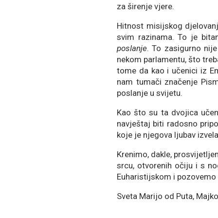
za širenje vjere.
Hitnost misijskog djelovan
svim razinama. To je bita
poslanje
. To zasigurno nij
nekom parlamentu, što treba v
tome da kao i učenici iz E
nam tumači značenje Pisma
poslanje u svijetu.
Kao što su ta dvojica učen
navještaj biti radosno pri
koje je njegova ljubav izvel
Krenimo, dakle, prosvijetl
srcu, otvorenih očiju i s 
Euharistijskom i pozovemo 
Sveta Marijo od Puta, Majko 