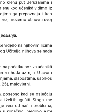
vno krenu put Jeruzalema i
jenu kod učenikâ vidimo iz
ojima ga prepoznaju i, kao
ionarâ, možemo obnoviti svoj
 poslanju
.
e vidjelo na njihovim licima
og Učitelja, njihova se nada
 Kao na početku poziva učenikâ
ojima i hoda uz njih. U svom
njama, slabostima, usprkos
 25), malovjerni.
h, posebno kad se osjećaju
 želi ih ugušiti. Stoga, »ne
 je veći od naših problema,
e, u konačnici, njegovo, a mi