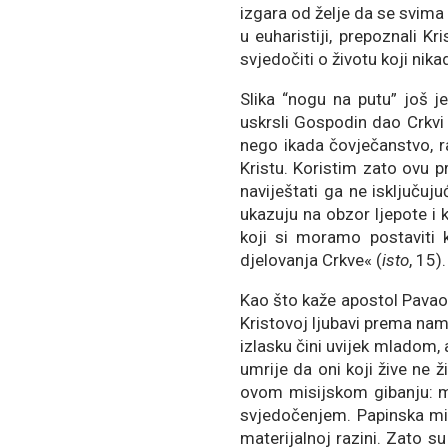
izgara od želje da se svima
u euharistiji, prepoznali 
svjedočiti o životu koji nik
Slika “nogu na putu” još
uskrsli Gospodin dao Crkvi 
nego ikada čovječanstvo, r
Kristu. Koristim zato ovu p
naviještati ga ne isključuj
ukazuju na obzor ljepote i 
koji si moramo postaviti 
djelovanja Crkve« (
isto
, 15).
Kao što kaže apostol Pavao,
Kristovoj ljubavi prema nama
izlasku čini uvijek mladom, 
umrije da oni koji žive ne ž
ovom misijskom gibanju: mo
svjedočenjem. Papinska mis
materijalnoj razini. Zato s