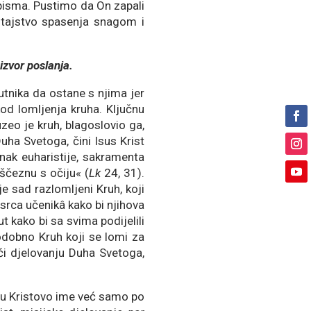
pisma. Pustimo da On zapali
 otajstvo spasenja snagom i
 izvor poslanja.
tnika da ostane s njima jer
kod lomljenja kruha. Ključnu
uzeo je kruh, blagoslovio ga,
uha Svetoga, čini Isus Krist
nak euharistije, sakramenta
ščeznu s očiju« (
Lk
24, 31).
e sad razlomljeni Kruh, koji
u srca učenikâ kako bi njihova
 kako bi sa svima podijelili
todobno Kruh koji se lomi za
ući djelovanju Duha Svetoga,
a u Kristovo ime već samo po