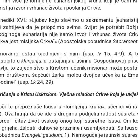
. Tim više je lomljenje euharistijskog kruha, koji je sâm K
ristija izvor i vrhunac života i poslanja Crkve.
nedikt XVI.: »Ljubav koju slavimo u sakramentu [euharist
 zahtijeva da je priopćimo svima. Svijet je potrebit Božj
bog toga euharistija nije samo izvor i vrhunac života Crkv
rkva jest misijska Crkva“« (Apostolska pobudnica
Sacramentu
moramo ostati sjedinjeni s njim (usp.
Iv
15, 4-9). A t
sobito u
klanjanju
, u ostajanju u tišini u Gospodinovoj pris
ubavlju to zajedništvo s Kristom, učenik misionar može posta
vim društvom, šapćući žarku molbu dvojice učenika iz Ema
odine!” (usp.
Lk
24, 29).
ričanja o Kristu Uskrslom. Vječna mladost Crkve koja je uvijek
či te prepoznaše Isusa u »lomljenju kruha«, učenici »u ist
). Ova hitnja da se ide s drugima podijeliti radost susre
srce i čitav život svakog onog koji susretne Isusa. Oni k
grijeha, žalosti, duhovne praznine i usamljenosti. Sa Isus
pobudnica
Evangelii gaudium
, 1). Nemoguće je istinski susres