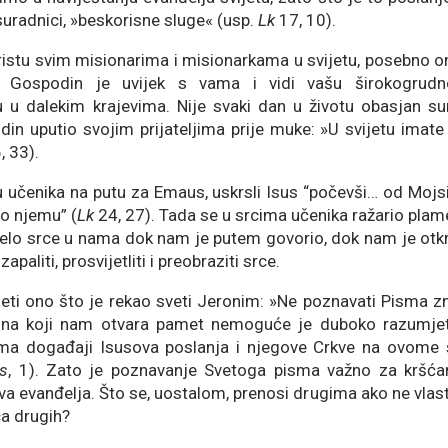
uradnici, »beskorisne sluge« (usp.
Lk
17, 10).
ristu svim misionarima i misionarkama u svijetu, posebno o
sli Gospodin je uvijek s vama i vidi vašu širokogrudn
 u dalekim krajevima. Nije svaki dan u životu obasjan su
din uputio svojim prijateljima prije muke: »U svijetu imate 
, 33).
 učenika na putu za Emaus, uskrsli Isus “počevši… od Mojsi
o njemu” (
Lk
24, 27). Tada se u srcima učenika ražario plamen
jelo srce u nama dok nam je putem govorio, dok nam je otkri
apaliti, prosvijetliti i preobraziti srce.
i ono što je rekao sveti Jeronim: »Ne poznavati Pisma zna
ina koji nam otvara pamet nemoguće je duboko razumjeti
ma događaji Isusova poslanja i njegove Crkve na ovome sv
is
, 1). Zato je poznavanje Svetoga pisma važno za kršćan
va evanđelja. Što se, uostalom, prenosi drugima ako ne vlasti
ca drugih?