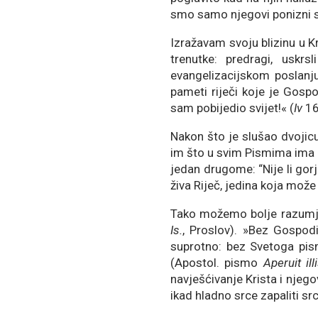
smo samo njegovi ponizni s
Izražavam svoju blizinu u K
trenutke: predragi, uskr
evangelizacijskom poslanju
pameti riječi koje je Gospo
sam pobijedio svijet!« (
Iv
16
Nakon što je slušao dvojicu
im što u svim Pismima ima 
jedan drugome: “Nije li gor
živa Riječ, jedina koja može z
Tako možemo bolje razumjet
Is.
, Proslov). »Bez Gospod
suprotno: bez Svetoga pis
(Apostol. pismo
Aperuit ill
navješćivanje Krista i njego
ikad hladno srce zapaliti sr