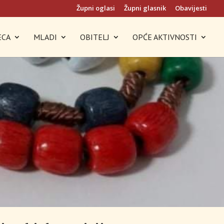
Župni oglasi
Župni glasnik
Obavijesti
ECA
MLADI
OBITELJ
OPĆE AKTIVNOSTI