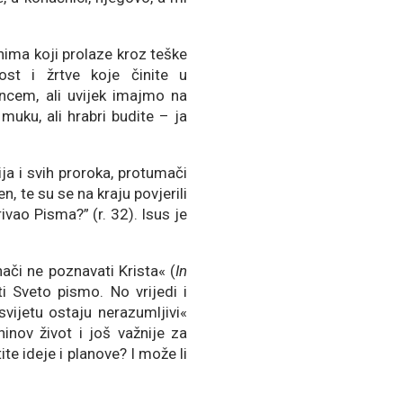
nima koji prolaze kroz teške
ost i žrtve koje činite u
ncem, ali uvijek imajmo na
muku, ali hrabri budite – ja
ja i svih proroka, protumači
, te su se na kraju povjerili
vao Pisma?” (r. 32). Isus je
či ne poznavati Krista« (
In
 Sveto pismo. No vrijedi i
ijetu ostaju nerazumljivi«
inov život i još važnije za
te ideje i planove? I može li