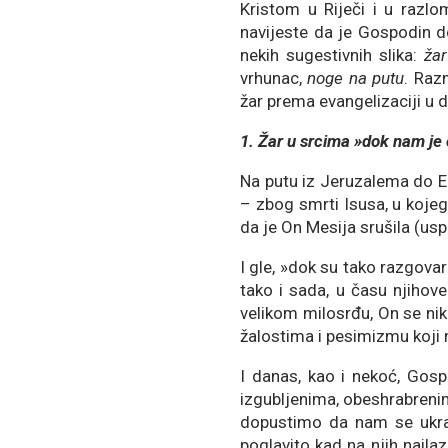
Kristom u Riječi i u razl
navijeste da je Gospodin 
nekih sugestivnih slika:
žar
vrhunac,
noge na putu
. Raz
žar prema evangelizaciji u 
1. Žar u srcima »dok nam je 
Na putu iz Jeruzalema do Em
– zbog smrti Isusa, u kojeg
da je On Mesija srušila (usp.
I gle, »dok su tako razgovara
tako i sada, u času njihove
velikom milosrđu, On se ni
žalostima i pesimizmu koji 
I danas, kao i nekoć, Gosp
izgubljenima, obeshrabrenim
dopustimo da nam se ukra
poglavito kad na njih nailaz