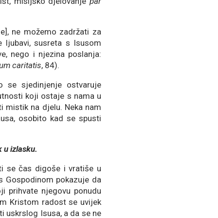
rist, misijsko djelovanje
par
ije], ne možemo zadržati za
e ljubavi, susreta s Isusom
e, nego i njezina poslanja:
m caritatis
, 84).
o se sjedinjenje ostvaruje
utnosti koji ostaje s nama u
ti mistik na djelu. Neka nam
usa, osobito kad se spusti
 u izlasku.
i se čas digoše i vratiše u
ta s Gospodinom pokazuje da
oji prihvate njegovu ponudu
om Kristom radost se uvijek
ti uskrslog Isusa, a da se ne