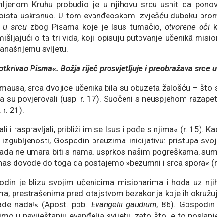
omljenom Kruhu probudio je u njihovu srcu ushit da pono
doista uskrsnuo. U tom evanđeoskom izvješću duboku prom
 u srcu
zbog Pisama koje je Isus tumačio,
otvorene oči
k
mišljajući o ta tri vida, koji opisuju putovanje učenikâ mis
današnjemu svijetu.
otkrivao Pisma«. Božja riječ prosvjetljuje i preobražava srce u
ausa, srca dvojice učenika bila su obuzeta žalošću – što s
a su povjerovali (usp. r. 17). Suočeni s neuspjehom razapet
 r. 21).
li i raspravljali, približi im se Isus i pođe s njima« (r. 15).
 izgubljenosti, Gospodin preuzima inicijativu: pristupa sv
kada ne umara biti s nama, usprkos našim pogreškama, sum
nas dovode do toga da postajemo »bezumni i srca spora« (r.
odin je blizu svojim učenicima misionarima i hoda uz nji
a, prestrašenima pred otajstvom bezakonja koje ih okružuje i
de nada!« (Apost. pob.
Evangelii gaudium
, 86). Gospodin
imo u naviještanju evanđelja svijetu, zato što je to poslanj