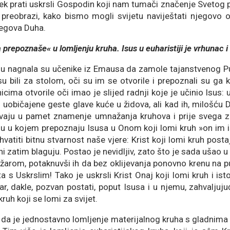
ek prati uskrsli Gospodin koji nam tumači značenje Svetog 
 i preobrazi, kako bismo mogli svijetu naviještati njegovo
jegova Duha.
a prepoznaše« u lomljenju kruha. Isus u euharistiji je vrhunac i
ju nagnala su učenike iz Emausa da zamole tajanstvenog Pu
su bili za stolom, oči su im se otvorile i prepoznali su ga 
ima otvorile oči imao je slijed radnji koje je učinio Isus: 
 uobičajene geste glave kuće u židova, ali kad ih, milošću D
ivaju u pamet znamenje umnažanja kruhova i prije svega z
asu u kojem prepoznaju Isusa u Onom koji lomi kruh »on im i
atiti bitnu stvarnost naše vjere: Krist koji lomi kruh postaj
oni zatim blaguju. Postao je nevidljiv, zato što je sada ušao 
žarom, potaknuvši ih da bez oklijevanja ponovno krenu na put
a s Uskrslim! Tako je uskrsli Krist Onaj koji lomi kruh i is
ar, dakle, pozvan postati, poput Isusa i u njemu, zahvaljuj
kruh koji se lomi za svijet.
ti da je jednostavno lomljenje materijalnog kruha s gladnim