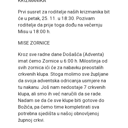
KRIZMANIKA
Prvi susret za roditelje naših krizmanika bit
će u petak, 25. 11. u 18:30. Pozivam
roditelje da prije toga dođu na večernju
Misu u 18:00 h.
MISE ZORNICE
Kroz sve radne dane Došašća (Adventa)
imat ćemo Zornice u 6:00 h. Milostinja od
svih zornica ići će za nabavku preostalih
crkvenih klupa. Stoga molimo sve župljane
da svoja adventska odricanja usmjere na
tu nakanu. Još nam nedostaje 7 crkvenih
klupa, ali smo ih već naručili da se rade.
Nadam se da će sve klupe biti gotove do
Božića, pa ćemo time kompletirati sva
potrebna sjedišta u našoj obnovljenoj
župnoj crkvi.