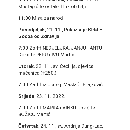
Mustapić te ostale †† iz obitelji
11:00 Misa za narod
Ponedjeljak,
21. 11., Prikazanje BDM –
Gospa od Zdravlja
7:00 Za †† NEDJELJKA, JANJU i ANTU
Doko te PERU i IVU Martić
Utorak
, 22. 11., sv. Cecilija, djevica i
mučenica (†250.)
7:00 Za †† iz obitelji Maslać i Brajković
Srijeda
, 23. 11. 2022.
7:00 Za †† MARKA i VINKU Jović te
BOŽICU Martić
Četvrtak
, 24. 11., sv. Andrija Dung-Lac,