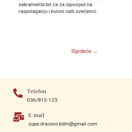
sakramenta bit će za ispovijed na
raspolaganju i koloni naši svećenici.
Sljedeće
→
Telefon

036/815-123
E-mail

zupa.dracevo.bdm@gmail.com