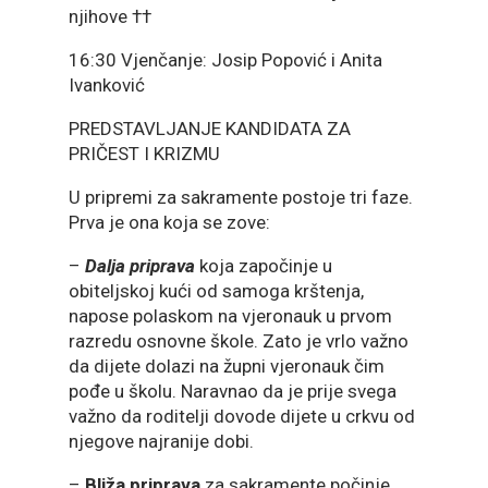
njihove ††
16:30 Vjenčanje: Josip Popović i Anita
Ivanković
PREDSTAVLJANJE KANDIDATA ZA
PRIČEST I KRIZMU
U pripremi za sakramente postoje tri faze.
Prva je ona koja se zove:
–
Dalja priprava
koja započinje u
obiteljskoj kući od samoga krštenja,
napose polaskom na vjeronauk u prvom
razredu osnovne škole. Zato je vrlo važno
da dijete dolazi na župni vjeronauk čim
pođe u školu. Naravnao da je prije svega
važno da roditelji dovode dijete u crkvu od
njegove najranije dobi.
–
Bliža priprava
za sakramente počinje