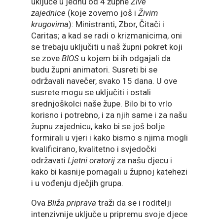
uključe u jednu od 4 župne
Žive
zajednice
(koje zovemo još i
Živim
krugovima
): Ministranti, Zbor, Čitači i
Caritas; a kad se radi o krizmanicima, oni
se trebaju uključiti u naš župni pokret koji
se zove
BIOS
u kojem bi ih odgajali da
budu župni animatori. Susreti bi se
održavali navečer, svako 15 dana. U ove
susrete mogu se uključiti i ostali
srednjoškolci naše župe. Bilo bi to vrlo
korisno i potrebno, i za njih same i za našu
župnu zajednicu, kako bi se još bolje
formirali u vjeri i kako bismo s njima mogli
kvalificirano, kvalitetno i svjedočki
održavati
Ljetni oratorij
za našu djecu i
kako bi kasnije pomagali u župnoj katehezi
i u vođenju dječjih grupa.
Ova
Bliža priprava
traži da se i roditelji
intenzivnije uključe u pripremu svoje djece