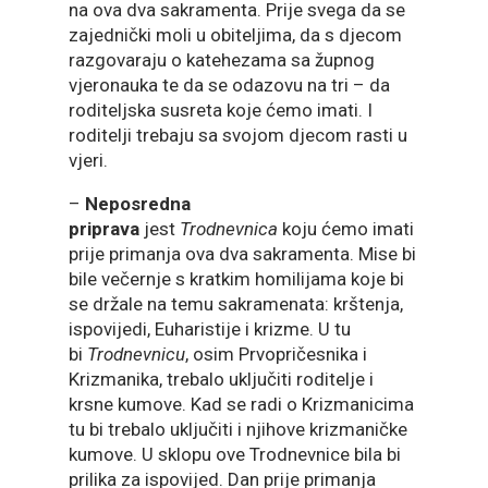
na ova dva sakramenta. Prije svega da se
zajednički moli u obiteljima, da s djecom
razgovaraju o katehezama sa župnog
vjeronauka te da se odazovu na tri – da
roditeljska susreta koje ćemo imati. I
roditelji trebaju sa svojom djecom rasti u
vjeri.
–
Neposredna
priprava
jest
Trodnevnica
koju ćemo imati
prije primanja ova dva sakramenta. Mise bi
bile večernje s kratkim homilijama koje bi
se držale na temu sakramenata: krštenja,
ispovijedi, Euharistije i krizme. U tu
bi
Trodnevnicu
, osim Prvopričesnika i
Krizmanika, trebalo uključiti roditelje i
krsne kumove. Kad se radi o Krizmanicima
tu bi trebalo uključiti i njihove krizmaničke
kumove. U sklopu ove Trodnevnice bila bi
prilika za ispovijed. Dan prije primanja