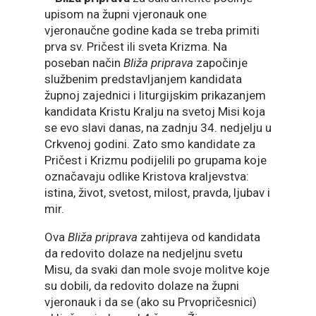
upisom na župni vjeronauk one
vjeronaučne godine kada se treba primiti
prva sv. Pričest ili sveta Krizma. Na
poseban način
Bliža priprava
započinje
službenim predstavljanjem kandidata
župnoj zajednici i liturgijskim prikazanjem
kandidata Kristu Kralju na svetoj Misi koja
se evo slavi danas, na zadnju 34. nedjelju u
Crkvenoj godini. Zato smo kandidate za
Pričest i Krizmu podijelili po grupama koje
označavaju odlike Kristova kraljevstva:
istina, život, svetost, milost, pravda, ljubav i
mir.
Ova
Bliža priprava
zahtijeva od kandidata
da redovito dolaze na nedjeljnu svetu
Misu, da svaki dan mole svoje molitve koje
su dobili, da redovito dolaze na župni
vjeronauk i da se (ako su Prvopričesnici)