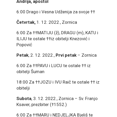
Andrija, apostol
6:00 Drago i Vesna Udženija za svoje ††
Četvrtak,
1. 12. 2022., Zornica
6:00 Za ††MATIJU (ž), DRAGU (m), KATU i
ILIJU te ostale ††iz obitelji Knezović i
Popović
Petak
, 2. 12. 2022.,
Prvi petak
– Zornica
6:00 Za ††PAVU i LUCU te ostale †† iz
obitelji Šuman
18:00 Za ††JOZU i IVU Raič te ostale †† iz
obitelji
Subota
, 3. 12. 2022., Zornica – Sv. Franjo
Ksaver, prezbiter (†1552.)
6:00 Za ††MARU i NEDJELJKA Bjeliš te