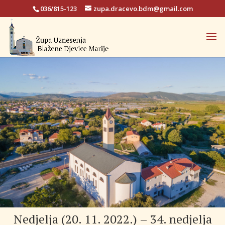
036/815-123
zupa.dracevo.bdm@gmail.com
Nedjelja (20. 11. 2022.) – 34. nedjelja