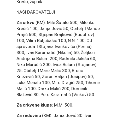
Krešo, župnik.
NAŠI DAROVATELJI
Za crkvu
(KM): Mile Šutalo 500, Milenko
Krešić 100, Janja Jović 50, Obitelj †Mande
Prnjić 600, Stjepan Brajković (Rudolfov)
100, Vilim Buljubašić 100, N.N. 100, Od
sprovoda †Stojana Ivankovića (Perina)
300, Ivan Karamatić (Nikolin) 50, Željko i
Andrijana Bulum 200, Radmila Jakiša 60,
Niko Marušić 200, Ivica Bulum (Stojanov)
25, Obitelj †Mare Malić 300, Bruno
Knežević 50, Zoran Valjan (Josipov) 50,
Luka Menalo 100, Miro Dragić 250, Tihomir
Malić 100, Darko Malić 200, Dominik
Blažević 80, Pero Karamatić (Vinkov) 50.
Za crkvene klupe
: M.M. 500.
Za redovinu
(KM): Janja Jović 30, Ivan