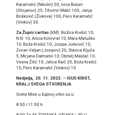
Karamatić (Nikolin) 50, Ivica Bulum
(Stojanov) 25, Tihomir Malić 100, Janja
Bošković (Živkova) 100, Pero Karamatić
(Vinkov) 50.
Za Župni caritas
(KM): Božica Krešić 10,
N.N. 10, Anica Kolovrat 10, Mara Matuško
10, Boža Krešić 10, Josipa Jurković 10,
Zoran Valjan (Josipov) 20, Slavica Ključe
5, Mirjana Dalmatin 10, Obitelj Maslać 10,
Vesna Žilić 10, Jelica Raič 20, Boža Krešić
10, Pero Karamatić (Vinkov) 10.
Nedjelja, 20. 11. 2022. – ISUS KRIST,
KRALJ SVEGA STVORENJA
Svete Mise u župnoj crkvi su u:
8:00 i 11:00 h
8:00 Za †† ZDRAVKA, VIDAKA i JELU