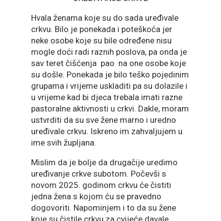
Hvala ženama koje su do sada uređivale
crkvu. Bilo je ponekada i poteškoća jer
neke osobe koje su bile određene nisu
mogle doći radi raznih poslova, pa onda je
sav teret čišćenja pao na one osobe koje
su došle. Ponekada je bilo teško pojedinim
grupama i vrijeme uskladiti pa su dolazile i
u vrijeme kad bi djeca trebala imati razne
pastoralne aktivnosti u crkvi. Dakle, moram
ustvrditi da su sve žene marno i uredno
uređivale crkvu. Iskreno im zahvaljujem u
ime svih župljana.
Mislim da je bolje da drugačije uredimo
uređivanje crkve subotom. Počevši s
novom 2025. godinom crkvu će čistiti
jedna žena s kojom ću se pravedno
dogovoriti. Napominjem i to da su žene
koje su čistile crkvu za cvijeće davale