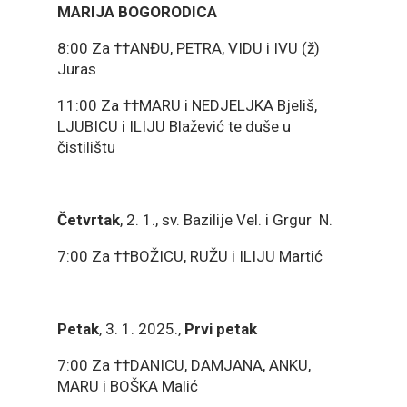
MARIJA BOGORODICA
8:00 Za ††ANĐU, PETRA, VIDU i IVU (ž)
Juras
11:00 Za ††MARU i NEDJELJKA Bjeliš,
LJUBICU i ILIJU Blažević te duše u
čistilištu
Četvrtak
, 2. 1., sv. Bazilije Vel. i Grgur N.
7:00 Za ††BOŽICU, RUŽU i ILIJU Martić
Petak
, 3. 1. 2025.,
Prvi petak
7:00 Za ††DANICU, DAMJANA, ANKU,
MARU i BOŠKA Malić