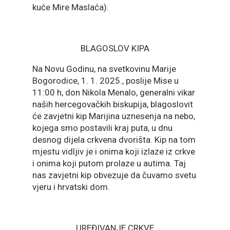
kuće Mire Maslaća).
BLAGOSLOV KIPA
Na Novu Godinu, na svetkovinu Marije
Bogorodice, 1. 1. 2025., poslije Mise u
11:00 h, don Nikola Menalo, generalni vikar
naših hercegovačkih biskupija, blagoslovit
će zavjetni kip Marijina uznesenja na nebo,
kojega smo postavili kraj puta, u dnu
desnog dijela crkvena dvorišta. Kip na tom
mjestu vidljiv je i onima koji izlaze iz crkve
i onima koji putom prolaze u autima. Taj
nas zavjetni kip obvezuje da čuvamo svetu
vjeru i hrvatski dom.
UREĐIVANJE CRKVE