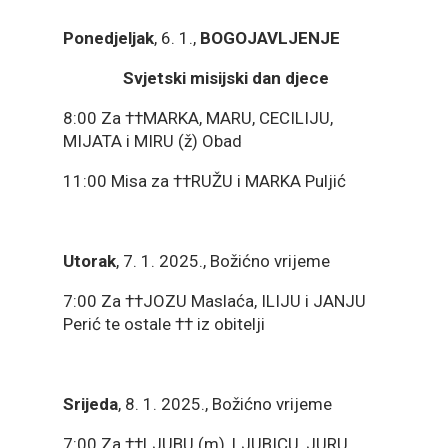
Ponedjeljak
, 6. 1.,
BOGOJAVLJENJE
Svjetski misijski dan djece
8:00 Za ††MARKA, MARU, CECILIJU,
MIJATA i MIRU (ž) Obad
11:00 Misa za ††RUŽU i MARKA Puljić
Utorak
, 7. 1. 2025., Božićno vrijeme
7:00 Za ††JOZU Maslaća, ILIJU i JANJU
Perić te ostale †† iz obitelji
Srijeda
, 8. 1. 2025., Božićno vrijeme
7:00 Za ††LJUBU (m), LJUBICU, JURU,