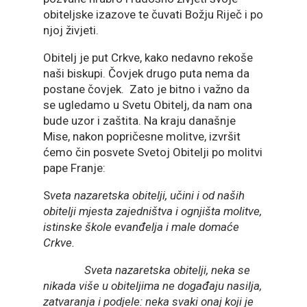
obiteljske izazove te čuvati Božju Riječ i po
njoj živjeti.
Obitelj je put Crkve, kako nedavno rekoše
naši biskupi. Čovjek drugo puta nema da
postane čovjek. Zato je bitno i važno da
se ugledamo u Svetu Obitelj, da nam ona
bude uzor i zaštita. Na kraju današnje
Mise, nakon popričesne molitve, izvršit
ćemo čin posvete Svetoj Obitelji po molitvi
pape Franje:
S
veta nazaretska obitelji, učini i od naših
obitelji mjesta zajedništva i ognjišta molitve,
istinske škole evanđelja i male domaće
Crkve.
Sveta nazaretska obitelji, neka se
nikada više u obiteljima ne događaju nasilja,
zatvaranja i podjele: neka svaki onaj koji je