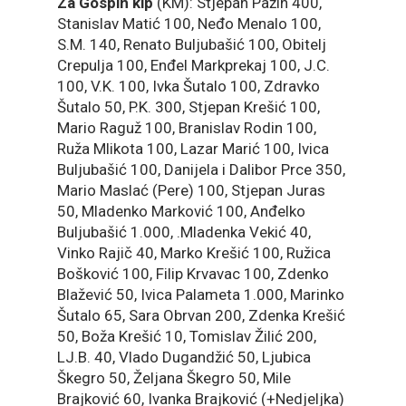
Za Gospin kip
(KM): Stjepan Pažin 400,
Stanislav Matić 100, Neđo Menalo 100,
S.M. 140, Renato Buljubašić 100, Obitelj
Crepulja 100, Enđel Markprekaj 100, J.C.
100, V.K. 100, Ivka Šutalo 100, Zdravko
Šutalo 50, P.K. 300, Stjepan Krešić 100,
Mario Raguž 100, Branislav Rodin 100,
Ruža Mlikota 100, Lazar Marić 100, Ivica
Buljubašić 100, Danijela i Dalibor Prce 350,
Mario Maslać (Pere) 100, Stjepan Juras
50, Mladenko Marković 100, Anđelko
Buljubašić 1.000, .Mladenka Vekić 40,
Vinko Rajič 40, Marko Krešić 100, Ružica
Bošković 100, Filip Krvavac 100, Zdenko
Blažević 50, Ivica Palameta 1.000, Marinko
Šutalo 65, Sara Obrvan 200, Zdenka Krešić
50, Boža Krešić 10, Tomislav Žilić 200,
LJ.B. 40, Vlado Dugandžić 50, Ljubica
Škegro 50, Željana Škegro 50, Mile
Brajković 60, Ivanka Brajković (+Nedjeljka)