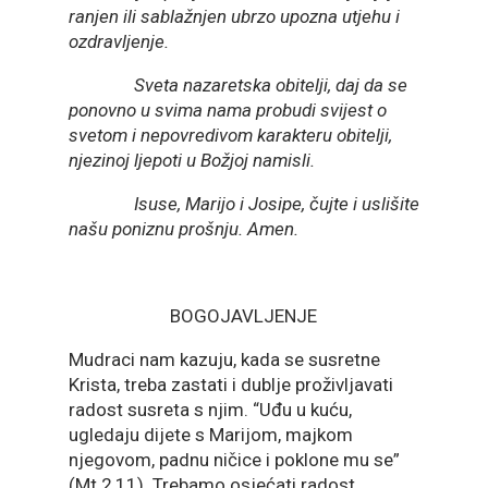
ranjen ili sablažnjen ubrzo upozna utjehu i
ozdravljenje.
Sveta nazaretska obitelji, daj da se
ponovno u svima nama probudi svijest o
svetom i nepovredivom karakteru obitelji,
njezinoj ljepoti u Božjoj namisli.
Isuse, Marijo i Josipe, čujte i uslišite
našu poniznu prošnju. Amen.
BOGOJAVLJENJE
Mudraci nam kazuju, kada se susretne
Krista, treba zastati i dublje proživljavati
radost susreta s njim. “Uđu u kuću,
ugledaju dijete s Marijom, majkom
njegovom, padnu ničice i poklone mu se”
(Mt 2,11). Trebamo osjećati radost