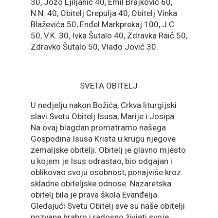
30, Jozo Ljiljanić 40, Emil Brajković 60,
N.N. 40, Obitelj Crepulja 40, Obitelj Vinka
Blaževića 50, Enđel Markprekaj 100, J.C.
50, V.K. 30, Ivka Šutalo 40, Zdravka Raič 50,
Zdravko Šutalo 50, Vlado Jović 30.
SVETA OBITELJ
U nedjelju nakon Božića, Crkva liturgijski
slavi Svetu Obitelj Isusa, Marije i Josipa.
Na ovaj blagdan promatramo našega
Gospodina Isusa Krista u krugu njegove
zemaljske obitelji. Obitelj je glavno mjesto
u kojem je Isus odrastao, bio odgajan i
oblikovao svoju osobnost, ponajviše kroz
skladne obiteljske odnose. Nazaretska
obitelj bila je prava škola Evanđelja.
Gledajući Svetu Obitelj sve su naše obitelji
pozvane hrabro i radosno živjeti svoje