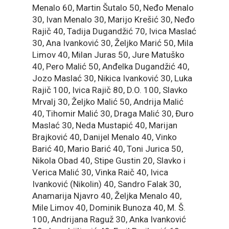
Menalo 60, Martin Šutalo 50, Neđo Menalo
30, Ivan Menalo 30, Marijo Krešić 30, Neđo
Rajič 40, Tadija Dugandžić 70, Ivica Maslać
30, Ana Ivanković 30, Željko Marić 50, Mila
Limov 40, Milan Juras 50, Jure Matuško
40, Pero Malić 50, Anđelka Dugandžić 40,
Jozo Maslać 30, Nikica Ivanković 30, Luka
Rajič 100, Ivica Rajič 80, D.O. 100, Slavko
Mrvalj 30, Željko Malić 50, Andrija Malić
40, Tihomir Malić 30, Draga Malić 30, Đuro
Maslać 30, Neda Mustapić 40, Marijan
Brajković 40, Danijel Menalo 40, Vinko
Barić 40, Mario Barić 40, Toni Jurica 50,
Nikola Obad 40, Stipe Gustin 20, Slavko i
Verica Malić 30, Vinka Raič 40, Ivica
Ivanković (Nikolin) 40, Sandro Falak 30,
Anamarija Njavro 40, Željka Menalo 40,
Mile Limov 40, Dominik Bunoza 40, M. Š.
100, Andrijana Raguž 30, Anka Ivanković