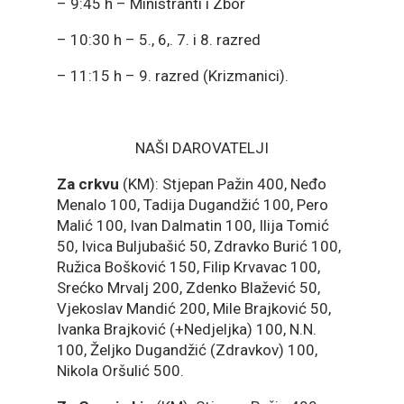
– 9:45 h – Ministranti i Zbor
– 10:30 h – 5., 6,. 7. i 8. razred
– 11:15 h – 9. razred (Krizmanici).
NAŠI DAROVATELJI
Za crkvu
(KM): Stjepan Pažin 400, Neđo
Menalo 100, Tadija Dugandžić 100, Pero
Malić 100, Ivan Dalmatin 100, Ilija Tomić
50, Ivica Buljubašić 50, Zdravko Burić 100,
Ružica Bošković 150, Filip Krvavac 100,
Srećko Mrvalj 200, Zdenko Blažević 50,
Vjekoslav Mandić 200, Mile Brajković 50,
Ivanka Brajković (+Nedjeljka) 100, N.N.
100, Željko Dugandžić (Zdravkov) 100,
Nikola Oršulić 500.