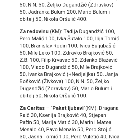
50, N.N. 50, Željko Dugandžić (Zdravkov)
50, Jadranka Bulum 200, Mario Bulum i
obitelj 50, Nikola Oršulić 400.
Za redovinu
(KM): Tadija Dugandžić 100,
Pero Malić 100, Ivka Šutalo 100, Ilija Tomić
100, Branislav Rodin 100, Ivica Buljubašić
50, Mile Leko 100, Zdravko Brajković 50,
Z.B. 100, Filip Krvavac 50, Zdenko Blažević
100, Vlado Dugandžić 50, Mile Brajković
50, Ivanka Brajković (+Nedjeljka) 50, Janja
Bošković (Živkova) 100, N.N. 50, Željko
Dugandžić (Zdravkov) 50, Mario Bulum i
obitelj 50, Nikola Oršulić 100.
Za Caritas
– “
Paket ljubavi
”(KM): Dragana
Raič 30, Ksenija Brajković 40, Stjepan
Pažin 50, Marija Matić 30, Marin i Matea
Menalo 40, Pavo Menalo 50, Pero Stojić
30, Jasna Tomić 100, Pero Vuletić 40, Ivica