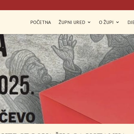
POČETNA
ŽUPNI URED
O ŽUPI
DJ