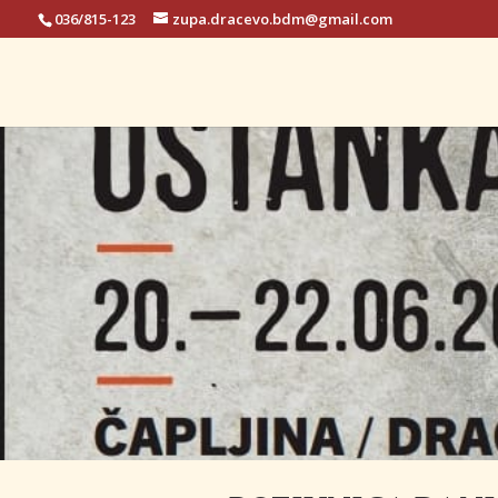
036/815-123
zupa.dracevo.bdm@gmail.com