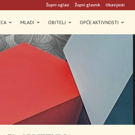
Župni oglasi
Župni glasnik
Obavijesti
ECA
MLADI
OBITELJ
OPĆE AKTIVNOSTI