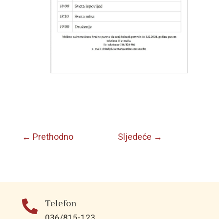
←
Prethodno
Sljedeće
→
Telefon

036/815-123