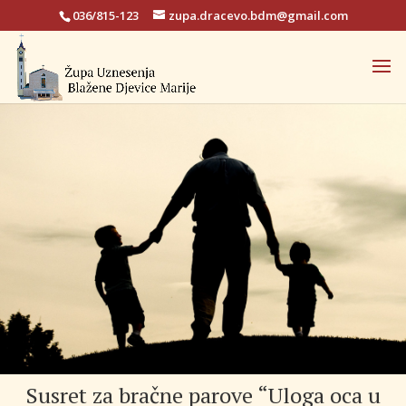
036/815-123
zupa.dracevo.bdm@gmail.com
Susret za bračne parove “Uloga oca u