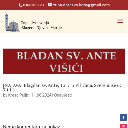
036/815-123
zupa.dracevo.bdm@gmail.com
[NAJAVA] Blagdan sv. Ante, 13. 7. u Višićima. Svete mise u:
7 i 11
by
Kreso Puljic
|
11.06.2024
|
Obavijesti
Nema komentara za prikaz.