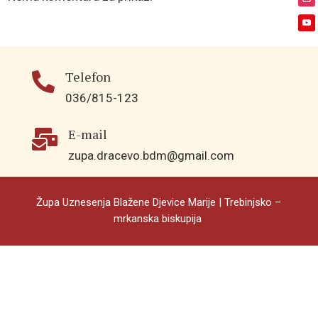
Telefon

036/815-123
E-mail

zupa.dracevo.bdm@gmail.com
Župa Uznesenja Blažene Djevice Marije | Trebinjsko –
mrkanska biskupija