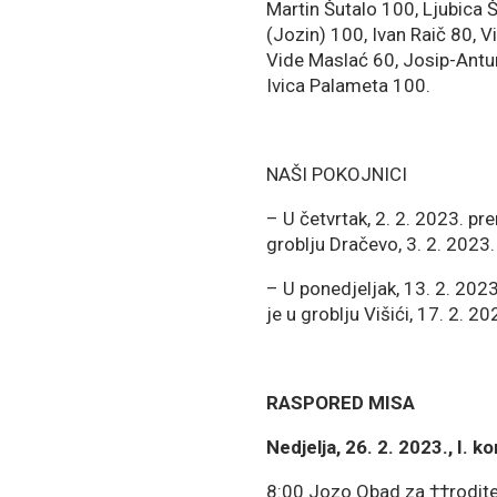
Martin Šutalo 100, Ljubica Š
(Jozin) 100, Ivan Raič 80, V
Vide Maslać 60, Josip-Antun
Ivica Palameta 100.
NAŠI POKOJNICI
– U četvrtak, 2. 2. 2023. pr
groblju Dračevo, 3. 2. 2023
– U ponedjeljak, 13. 2. 202
je u groblju Višići, 17. 2. 2
RASPORED MISA
Nedjelja, 26. 2. 2023., I. 
8:00 Jozo Obad za ††rodite