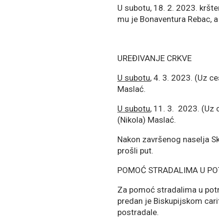
U subotu, 18. 2. 2023. kršte
mu je Bonaventura Rebac, a 
UREĐIVANJE CRKVE
U subotu
, 4. 3. 2023. (Uz ce
Maslać.
U subotu
, 11. 3. 2023. (Uz
(Nikola) Maslać.
Nakon završenog naselja Sko
prošli put.
POMOĆ STRADALIMA U POTR
Za pomoć stradalima u potres
predan je Biskupijskom cari
postradale.