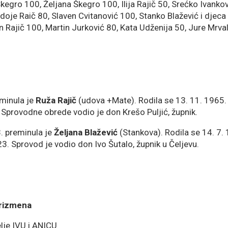
kegro 100, Željana Škegro 100, Ilija Rajič 50, Srećko Ivanko
idoje Raič 80, Slaven Cvitanović 100, Stanko Blažević i djeca 1
 Rajič 100, Martin Jurković 80, Kata Udženija 50, Jure Mrvalj
eminula je
Ruža Rajič
(udova +Mate). Rodila se 13. 11. 1965.
. Sprovodne obrede vodio je don Krešo Puljić, župnik.
3. preminula je
Željana Blažević
(Stankova). Rodila se 14. 7.
023. Sprovod je vodio don Ivo Šutalo, župnik u Čeljevu.
korizmena
lje IVU i ANICU