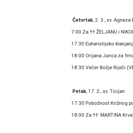
Četvrtak
, 2. 3., sv. Agneza
7:00 Za †† ŽELJANU i NIKO
17:30 Euharistijsko klanjanj
18:00 Orijana Jurica za †mu
18:30 Večer Božje Riječi (V
Petak
, 17. 2., sv. Ticijan
17:30 Pobožnost Križnog p
18:00 Za ††: MARTINA Krvav