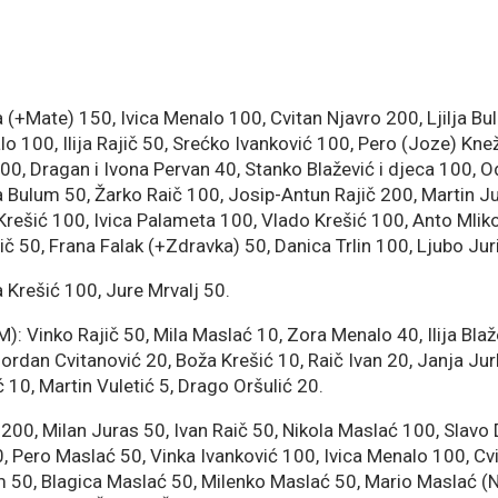
 (+Mate) 150, Ivica Menalo 100, Cvitan Njavro 200, Ljilja B
o 100, Ilija Rajič 50, Srećko Ivanković 100, Pero (Joze) Knež
100, Dragan i Ivona Pervan 40, Stanko Blažević i djeca 100, 
ica Bulum 50, Žarko Raič 100, Josip-Antun Rajič 200, Martin J
 Krešić 100, Ivica Palameta 100, Vlado Krešić 100, Anto Mlik
ajič 50, Frana Falak (+Zdravka) 50, Danica Trlin 100, Ljubo J
a Krešić 100, Jure Mrvalj 50.
M): Vinko Rajič 50, Mila Maslać 10, Zora Menalo 40, Ilija Blaž
ordan Cvitanović 20, Boža Krešić 10, Raič Ivan 20, Janja Jurk
 10, Martin Vuletić 5, Drago Oršulić 20.
200, Milan Juras 50, Ivan Raič 50, Nikola Maslać 100, Slavo 
, Pero Maslać 50, Vinka Ivanković 100, Ivica Menalo 100, Cv
um 50, Blagica Maslać 50, Milenko Maslać 50, Mario Maslać (N