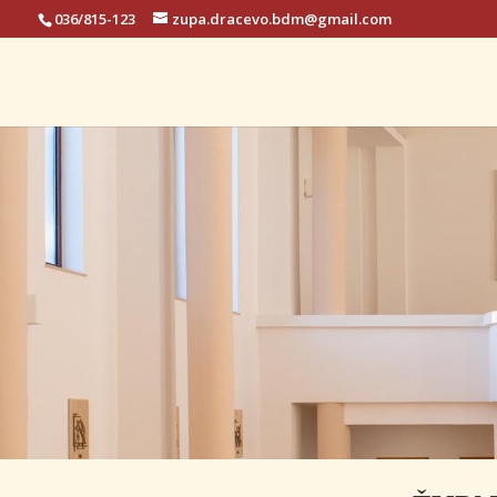
036/815-123
zupa.dracevo.bdm@gmail.com