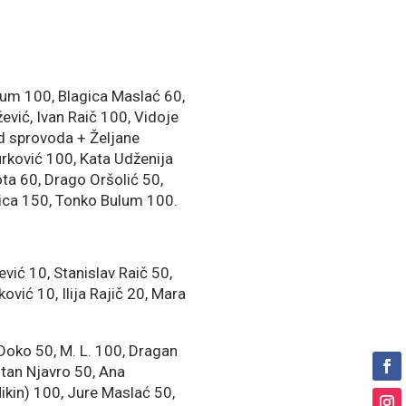
ulum 100, Blagica Maslać 60,
ević, Ivan Raič 100, Vidoje
Od sprovoda + Željane
urković 100, Kata Udženija
ota 60, Drago Oršolić 50,
urica 150, Tonko Bulum 100.
ević 10, Stanislav Raič 50,
ović 10, Ilija Rajič 20, Mara
Doko 50, M. L. 100, Dragan
itan Njavro 50, Ana
ikin) 100, Jure Maslać 50,