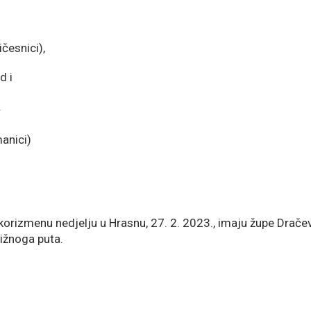
ičesnici),
d i
r
manici)
 korizmenu nedjelju u Hrasnu, 27. 2. 2023., imaju župe Dračev
rižnoga puta.