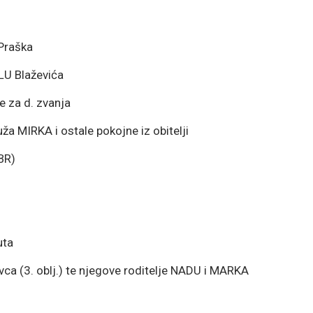
 Praška
LU Blaževića
e za d. zvanja
ža MIRKA i ostale pokojne iz obitelji
BR)
uta
ca (3. oblj.) te njegove roditelje NADU i MARKA