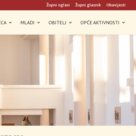
Župni oglasi
Župni glasnik
Obavijesti
ECA
MLADI
OBITELJ
OPĆE AKTIVNOSTI