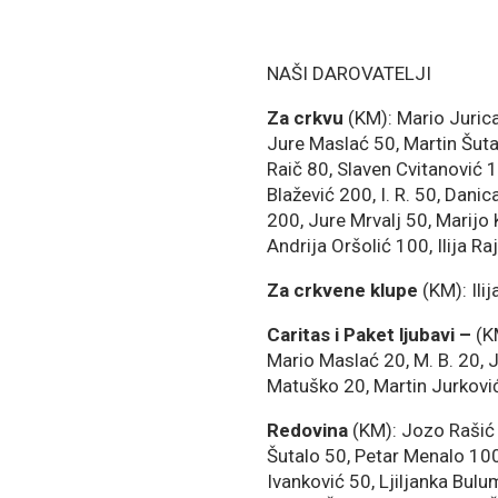
NAŠI DAROVATELJI
Za crkvu
(KM): Mario Jurica
Jure Maslać 50, Martin Šutal
Raič 80, Slaven Cvitanović 
Blažević 200, I. R. 50, Dan
200, Jure Mrvalj 50, Marijo
Andrija Oršolić 100, Ilija R
Za crkvene klupe
(KM): Ilij
Caritas i Paket ljubavi –
(K
Mario Maslać 20, M. B. 20, J
Matuško 20, Martin Jurković
Redovina
(KM): Jozo Rašić 
Šutalo 50, Petar Menalo 100
Ivanković 50, Ljiljanka Bul