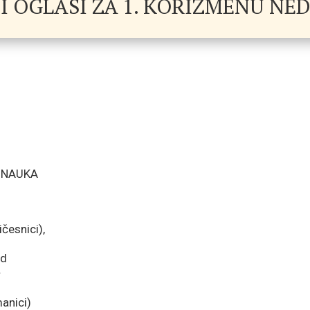
I OGLASI ZA 1. KORIZMENU NED
ONAUKA
ičesnici),
ed
r
manici)