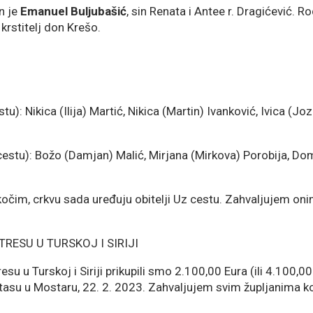
n je
Emanuel Buljubašić
, sin Renata i Antee r. Dragićević. 
krstitelj don Krešo.
stu): Nikica (Ilija) Martić, Nikica (Martin) Ivanković, Ivica (
 cestu): Božo (Damjan) Malić, Mirjana (Mirkova) Porobija, Dom
čim, crkvu sada uređuju obitelji Uz cestu. Zahvaljujem onima
ESU U TURSKOJ I SIRIJI
u u Turskoj i Siriji prikupili smo 2.100,00 Eura (ili 4.100,0
tasu u Mostaru, 22. 2. 2023. Zahvaljujem svim župljanima koj