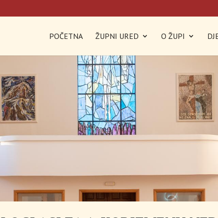
POČETNA
ŽUPNI URED
O ŽUPI
DJ