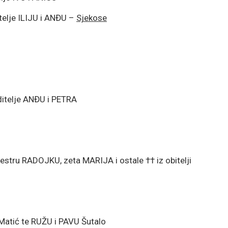
telje ILIJU i ANĐU –
Sjekose
ditelje ANĐU i PETRA
estru RADOJKU, zeta MARIJA i ostale †† iz obitelji
atić te RUŽU i PAVU Šutalo