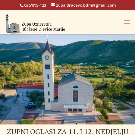
036/815-123
zupa.dracevo.bdm@gmail.com
ŽUPNI OGLASI ZA 11. I 12. NEDJELJU