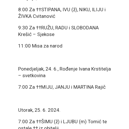
8:00 Za ††STIPANA, IVU (ž), NIKU, ILIJU i
ŽIVKA Cvitanović
9:30 Za ††RUŽU, RADU i SLOBODANA
Krešić – Sjekose
11:00 Misa za narod
Ponedjeljak, 24. 6., Rođenje Ivana Krstitelja
– svetkovina
7:00 Za ††MIJU, JANJU i MARTINA Rajič
Utorak, 25. 6. 2024.
7:00 Za ††ŠIMU (ž) i LJUBU (m) Tomić te
ostale †† iz obitelji