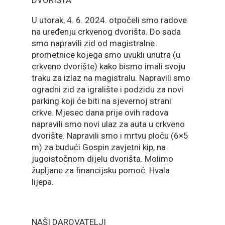
DVORIŠTA
U utorak, 4. 6. 2024. otpočeli smo radove
na uređenju crkvenog dvorišta. Do sada
smo napravili zid od magistralne
prometnice kojega smo uvukli unutra (u
crkveno dvorište) kako bismo imali svoju
traku za izlaz na magistralu. Napravili smo
ogradni zid za igralište i podzidu za novi
parking koji će biti na sjevernoj strani
crkve. Mjesec dana prije ovih radova
napravili smo novi ulaz za auta u crkveno
dvorište. Napravili smo i mrtvu ploču (6×5
m) za budući Gospin zavjetni kip, na
jugoistočnom dijelu dvorišta. Molimo
župljane za financijsku pomoć. Hvala
lijepa.
NAŠI DAROVATELJI