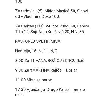
100.
Za redovinu (€): Nikica Maslać 50, Sinovi
od +Vladimira Doke 100.
Za Caritas (KM): Velibor Puhol 50, Danica
Trlin 10, Snježana Knežević 20, N.N. 35.
RASPORED SVETIH MISA
Nedjelja, 16. 6., 11. N/G
8:00 Za ††IVANA, BOŽICU i GRGU Raič
9:30 Za †MARTINA Rajiča – Doljani
11:00 Misa za narod
17:30 Vjenčanje: Drago Kaleb i Tamara
Falak