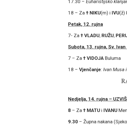
17.30 –
Euharistijsko klanja
18 – Za
†
NIKU
(m) i
IVU
(ž)
Petak, 12. rujna
7- Za
†
VLADU
,
RUŽU
,
PER
Subota, 13. rujna, Sv. Ivan
7 – Za
†
VIDOJA
Buluma
18 –
Vjenčanje
:
Ivan Musa 
R
Nedjelja, 14. rujna – UZV
8
– Za
†
MATU
i
IVANU
Mena
9.30
– Župna nakana (Sjek