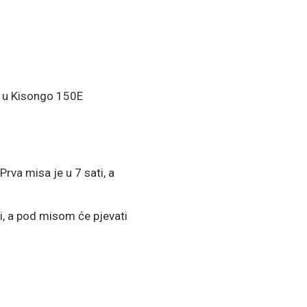
e u Kisongo 150E
va misa je u 7 sati, a
i, a pod misom će pjevati