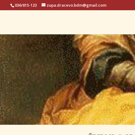
036/815-123
zupa.dracevo.bdm@gmail.com