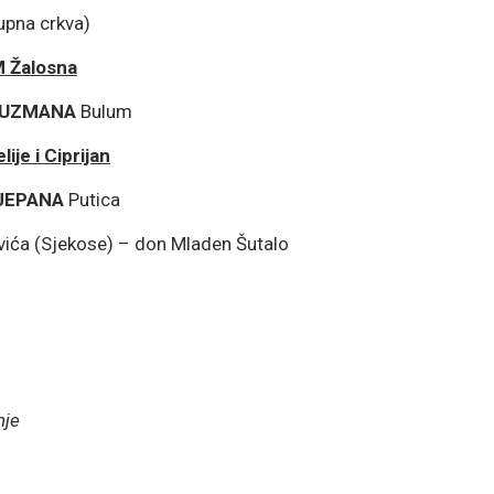
upna crkva)
M Žalosna
UZMANA
Bulum
ije i Ciprijan
JEPANA
Putica
ića (Sjekose) – don Mladen Šutalo
nje