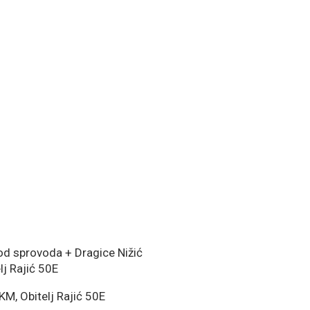
d sprovoda + Dragice Nižić
j Rajić 50E
M, Obitelj Rajić 50E