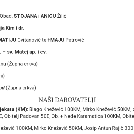
Obad,
STOJANA
i
ANICU
Žilić
ja Kim i dr.
MATIJU
Cvitanović te
†
MAJU
Petrović
 – sv. Matej ap. i ev.
anu (Župna crkva)
ni)
rod
(Župna crkva)
NAŠI DAROVATELJI
jekata (KM):
Blago Knežević 100KM, Mirko Knežević 50KM, o
E, Obitelj Padovan 50E, Ob. + Neđe Karamatića 100KM, Obitel
ežević 100KM, Mirko Knežević 50KM, Josip Antun Rajič 300K