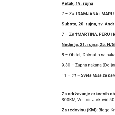
Petak, 19. rujna
7 – Za
†
DAMJANA
i
MARU
Subota, 20. rujna, sv. Andri
7 – Za
†
MARTINA
,
PERU
i
Nedjelja, 21. rujna, 25. N/G.
8 – Obitelj Dalmatin na nak
9.30 – Župna nakana (Dolja
11 –
11 –
Sveta Misa za na
Za održavanje crkvenih ob
300KM, Velimir Jurković 50
Za redovinu (KM):
Blago Kn