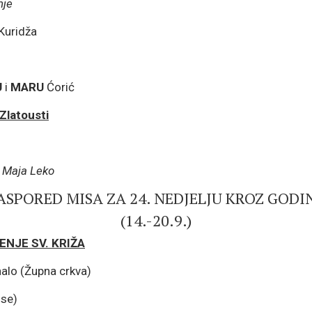
nje
 Kuridža
U
i
MARU
Ćorić
 Zlatousti
i Maja Leko
ASPORED MISA ZA 24. NEDJELJU KROZ GODI
(14.-20.9.)
IŠENJE SV. KRIŽA
lo (Župna crkva)
ose)