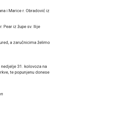
ana i Marice r. Obradović iz
 r. Pear iz župe sv. Ilije
ured, a zaručnicima želimo
 nedjelje 31. kolovoza na
crkve, te popunjenu donese
en