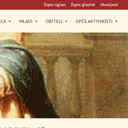
Župni oglasi
Župni glasnik
Obavijesti
ECA
MLADI
OBITELJ
OPĆE AKTIVNOSTI