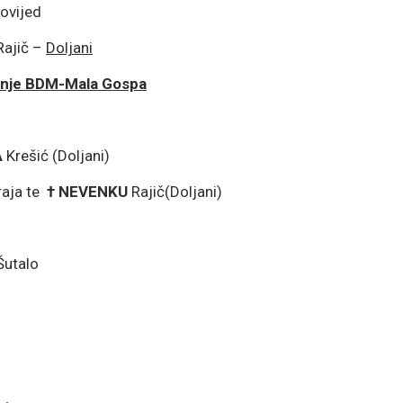
povijed
Rajič –
Doljani
đenje BDM-Mala Gospa
A
Krešić (Doljani)
aja te
† NEVENKU
Rajič(Doljani)
utalo