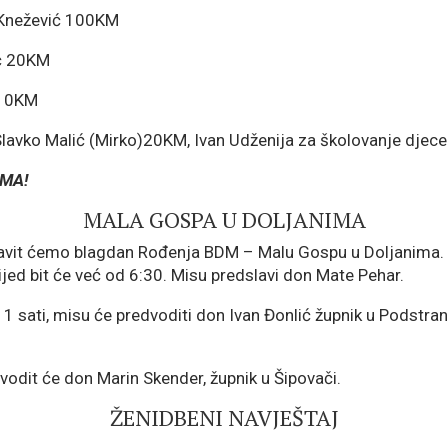
Knežević 100KM
ć 20KM
 10KM
 Slavko Malić (Mirko)20KM, Ivan Udženija za školovanje djec
MA!
MALA GOSPA U DOLJANIMA
lavit ćemo blagdan Rođenja BDM – Malu Gospu u Doljanima. Pr
ijed bit će već od 6:30. Misu predslavi don Mate Pehar.
11 sati, misu će predvoditi don Ivan Đonlić župnik u Podstran
vodit će don Marin Skender, župnik u Šipovači.
ŽENIDBENI NAVJEŠTAJ