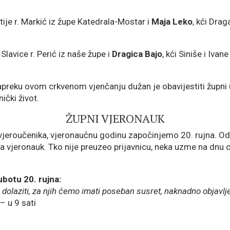
atije r. Markić iz župe Katedrala-Mostar i
Maja Leko
, kći Drag
 Slavice r. Perić iz naše župe i
Dragica Bajo
, kći Siniše i Ivane
preku ovom crkvenom vjenčanju dužan je obavijestiti župni 
ički život.
ŽUPNI VJERONAUK
ji vjeroučenika, vjeronaučnu godinu započinjemo 20. rujna. Od
za vjeronauk. Tko nije preuzeo prijavnicu, neka uzme na dnu 
botu 20. rujna:
 dolaziti, za njih ćemo imati poseban susret, naknadno objavlj
– u 9 sati