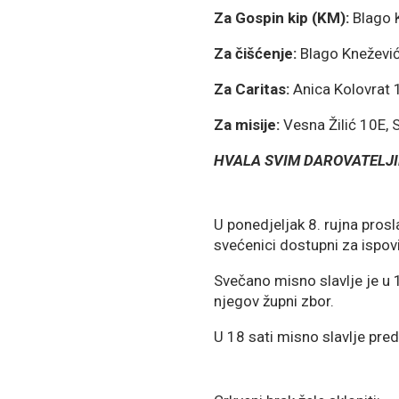
Za Gospin kip (KM):
Blago 
Za čišćenje:
Blago Kneževi
Za Caritas:
Anica Kolovrat
Za misije:
Vesna Žilić 10E,
HVALA SVIM DAROVATELJI
U ponedjeljak 8. rujna pros
svećenici dostupni za ispov
Svečano misno slavlje je u 
njegov župni zbor.
U 18 sati misno slavlje pred