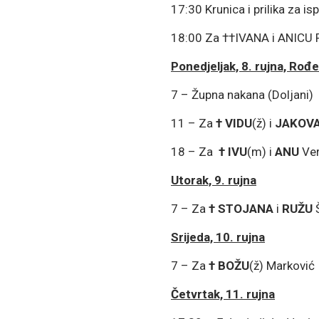
17:30 Krunica i prilika za is
18:00 Za ††IVANA i ANICU 
Ponedjeljak, 8. rujna, Ro
7 – Župna nakana (Doljani)
11 – Za
†
VIDU
(ž) i
JAKOV
18 – Za
†
IVU
(m) i
ANU
Ver
Utorak, 9. rujna
7 – Za
†
STOJANA
i
RUŽU
Š
Srijeda, 10. rujna
7 – Za
†
BOŽU
(ž) Marković
Četvrtak, 11. rujna