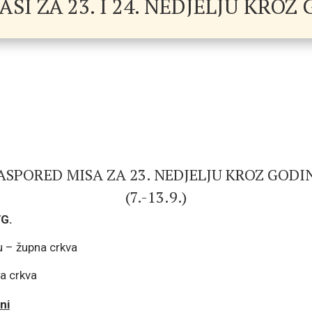
SI ZA 23. I 24. NEDJELJU KROZ
ASPORED MISA ZA 23. NEDJELJU KROZ GODI
(7.-13.9.)
/G.
 – župna crkva
a crkva
ni