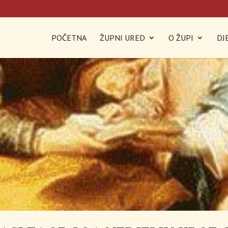
POČETNA
ŽUPNI URED
O ŽUPI
DJ