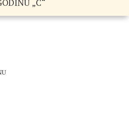
 GODINU „C“
NU