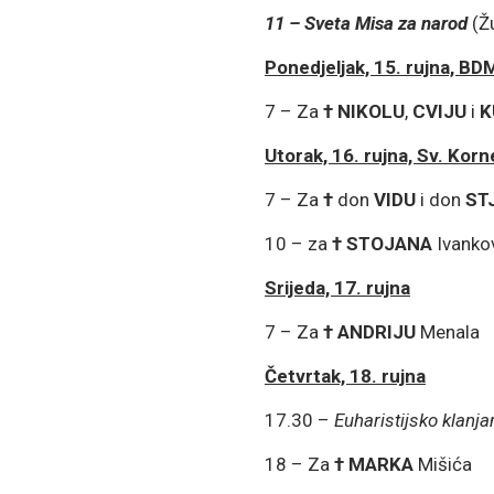
11 –
Sveta Misa za narod
(Ž
Ponedjeljak, 15. rujna, BD
7 – Za
†
NIKOLU
,
CVIJU
i
K
Utorak, 16. rujna, Sv. Kornel
7 – Za
†
don
VIDU
i don
ST
10 – za
†
STOJANA
Ivankov
Srijeda, 17. rujna
7 – Za
†
ANDRIJU
Menala
Četvrtak, 18. rujna
17.30 –
Euharistijsko klanja
18 – Za
†
MARKA
Mišića