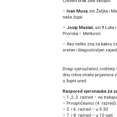
Crkveni brak žele sklopiti:
–
Ivan Musa
, sin Željka i M
naše župe.
–
Josip Maslać
, sin
†
Luke i
Proroka – Metković.
– Ako netko zna za kakvu za
sretan i blagoslovljen zajedn
Dragi vjeroučenici, roditel
dnu crkve imate prijavnice 
u župni ured.
Raspored vjeronauka za su
– 1.,2.,3. razred –
ne trebaju
– Prvopričesnici (4. razred) 
– 5. i 6. razred – u 9.30
– 7. i 8. razred – u 10 sati