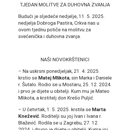
TJEDAN MOLITVE ZA DUHOVNA ZVANJA
Budući je sljedeće nedjelje, 11. 5. 2025.
nedjelja Dobroga Pastira, Crkva nas u
ovom tjednu potiče na molitvu za
svećenička i duhovna zvanja.
NAŠI NOVOKRŠTENICI
– Na uskrsni ponedjeljak, 21. 4. 2025.
krstio se
Matej Mlikota
, sin Marka i Daniele
r. Šutalo. Rodio se u Mostaru, 25. 12. 2024.
i prvo je dijete u obitelji. Kum mu je Mateo
Mlikota, a krstitelj don Krešo Puljić.
– U četvrtak, 1. 5. 2025. krstila se
Marta
Knežević
. Roditelji su joj Ivan i Ivana r.
Blažević. Rodila se u Zagrebu, 27. 12.
2024. i drugo je dijete u obitelji. Kuma joj