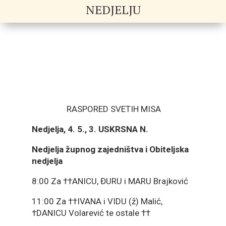
NEDJELJU
RASPORED SVETIH MISA
Nedjelja, 4. 5., 3. USKRSNA N.
Nedjelja župnog zajedništva i Obiteljska
nedjelja
8:00 Za ††ANICU, ĐURU i MARU Brajković
11:00 Za ††IVANA i VIDU (ž) Malić,
†DANICU Volarević te ostale ††