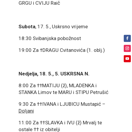
GRGU i CVIJU Raič
Subota
, 17. 5., Uskrsno vrijeme
18:30 Svibanjska pobožnost
19:00 Za †DRAGU Cvitanovića (1. oblj.)
Nedjelja, 18. 5., 5. USKRSNA N.
8:00 Za ††MATIJU (ž), MLADENKA i
STANKA Limov te MARU i STIPU Petrušić
9:30 Za ††IVANA i LJUBICU Mustapić –
Doljani
11:00 Za ††SLAVKA i IVU (ž) Mrvalj te
ostale †† iz obitelji