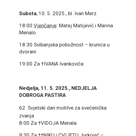
Subota
, 10. 5. 2025., bl. Ivan Merz
18:00
Vjenčanje
: Matej Matijević i Marina
Menalo
18:30 Svibanjska pobožnost – krunica u
dvorani
19:00 Za †IVANA Ivankovića
Nedjelja, 11. 5.
2025., NEDJELJA
DOBROGA PASTIRA
Svjetski dan molitve za svećenička
zvanja
8:00 Za †VIDOJA Menala
9:30 Za ††NIKU i CVIJETU Jurković –