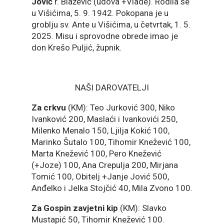
Jović
r. Blažević (udova +Vlade). Rodila se
u Višićima, 5. 9. 1942. Pokopana je u
groblju sv. Ante u Višićima, u četvrtak, 1. 5.
2025. Misu i sprovodne obrede imao je
don Krešo Puljić, župnik.
NAŠI DAROVATELJI
Za crkvu
(KM): Teo Jurković 300, Niko
Ivanković 200, Maslaći i Ivankovići 250,
Milenko Menalo 150, Ljilja Kokić 100,
Marinko Šutalo 100, Tihomir Knežević 100,
Marta Knežević 100, Pero Knežević
(+Joze) 100, Ana Crepulja 200, Mirjana
Tomić 100, Obitelj +Janje Jović 500,
Anđelko i Jelka Stojčić 40, Mila Zvono 100.
Za Gospin zavjetni kip
(KM): Slavko
Mustapić 50, Tihomir Knežević 100.