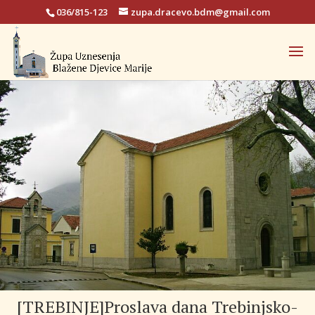
036/815-123
zupa.dracevo.bdm@gmail.com
[TREBINJE]Proslava dana Trebinjsko-