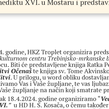
ediktu XVI. u Mostaru i predstavl
4. godine, HKZ Troplet organizira preds
ulturnom centru Trebinjsko-mrkanske b
ocu. Biti će predstavljene knjiga Ratka 
itvi Očenaš
te knjiga sv. Tome Akvinsk
itvi
. U prilogu, u word obliku dostavlj
ivamo Vas i Vaše župljane, te vas ljub
Vaše župljanje na način koji smatrate 
tak 18.4.2024. godine organiziramo “
Ve
VI.
”
u HD H. S. Kosača, o čemu također