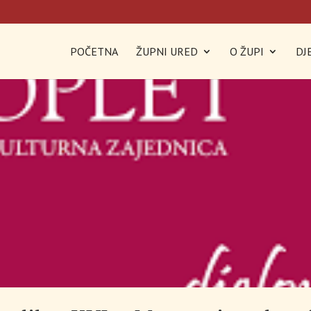
POČETNA
ŽUPNI URED
O ŽUPI
DJ