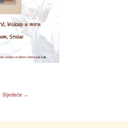
Sljedeće
→