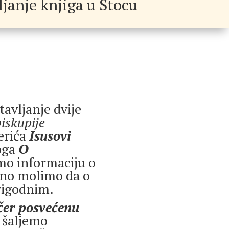
janje knjiga u Stocu
tavljanje dvije
iskupije
Perića
Isusovi
oga
O
amo informaciju o
azno molimo da o
prigodnim.
čer posvećenu
 šaljemo