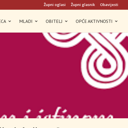
Župni oglasi
Župni glasnik
Obavijesti
ECA
MLADI
OBITELJ
OPĆE AKTIVNOSTI