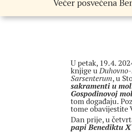
Večer posvećena Ben
U petak, 19.4. 202
knjige u
Duhovno-k
Sarsenterum
, u St
sakramenti u mol
Gospodinovoj mol
tom događaju. Poz
tome obavijestite 
Dan prije, u četvr
papi Benediktu X