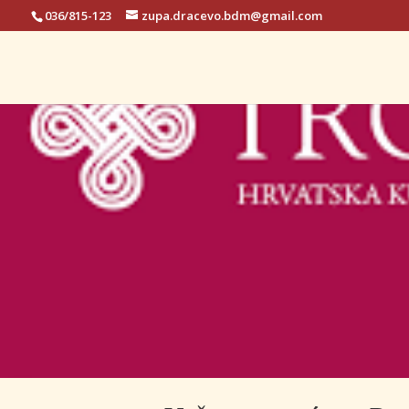
036/815-123
zupa.dracevo.bdm@gmail.com