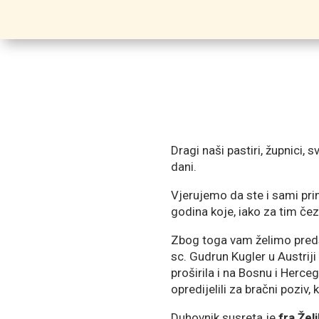
Dragi naši pastiri, župnici, 
dani.
Vjerujemo da ste i sami pri
godina koje, iako za tim čezn
Zbog toga vam želimo predst
sc. Gudrun Kugler u Austrij
proširila i na Bosnu i Herce
opredijelili za bračni poziv, k
Duhovnik susreta je
fra Žel