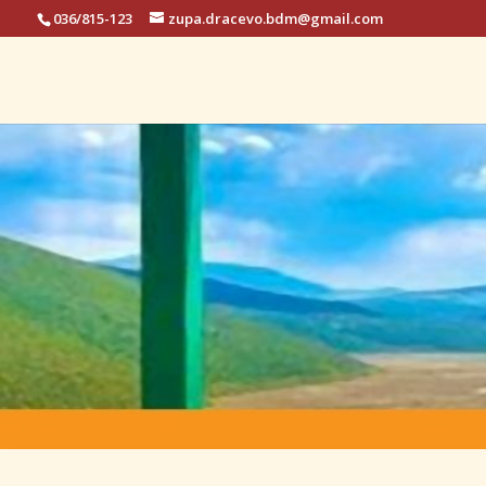
036/815-123
zupa.dracevo.bdm@gmail.com