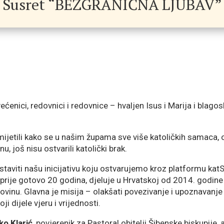
Susret “BEZGRANIČNA LJUBAV”
svećenici, redovnici i redovnice – hvaljen Isus i Marija i blago
mijetili kako se u našim župama sve više katoličkih samaca
u, još nisu ostvarili katolički brak.
aviti našu inicijativu koju ostvarujemo kroz platformu katSu
i prije gotovo 20 godina, djeluje u Hrvatskoj od 2014. godin
govinu. Glavna je misija – olakšati povezivanje i upoznavanje 
oji dijele vjeru i vrijednosti.
jko Klarić
, povjerenik za Pastoral obitelji Šibenske biskupije, 