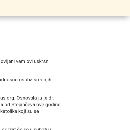
slovljeni vam ovi uskrsni
, odnosno osoba srednjih
s.org. Osnovala ju je dr.
e a od Stepinčeva ove godine
katolika koji su se
a održat će se u subotu i