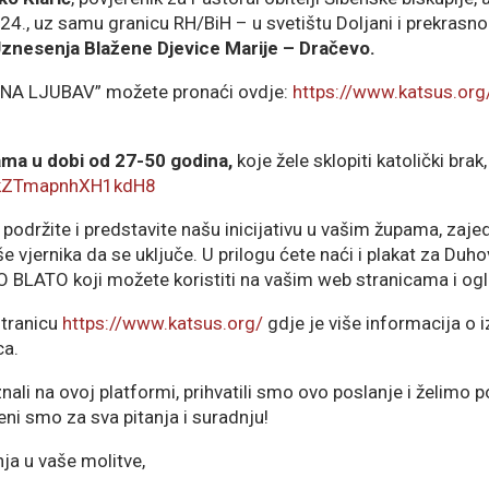
2024., uz samu granicu RH/BiH – u svetištu Doljani i prekras
nesenja Blažene Djevice Marije – Dračevo.
ČNA LJUBAV” možete pronaći ovdje:
https://www.katsus.org
ma u dobi od 27-50 godina,
koje žele sklopiti katolički brak,
9akZTmapnhXH1kdH8
održite i predstavite našu inicijativu u vašim župama, zaj
e vjernika da se uključe. U prilogu ćete naći i plakat za Duho
BLATO koji možete koristiti na vašim web stranicama i og
stranicu
https://www.katsus.org/
gdje je više informacija o izl
ca.
li na ovoj platformi, prihvatili smo ovo poslanje i želimo p
eni smo za sva pitanja i suradnju!
a u vaše molitve,