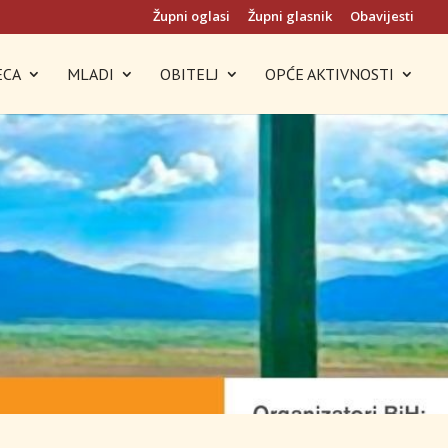
Župni oglasi
Župni glasnik
Obavijesti
ECA
MLADI
OBITELJ
OPĆE AKTIVNOSTI