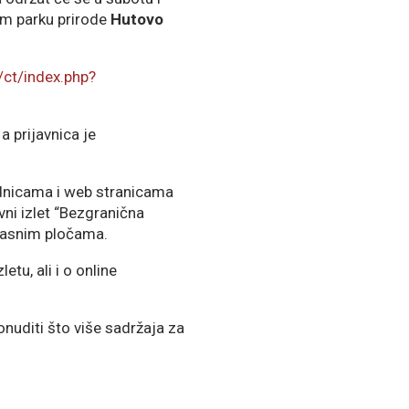
nom parku prirode
Hutovo
/ct/index.php?
 a prijavnica je
ednicama i web stranicama
vni izlet “Bezgranična
lasnim pločama.
etu, ali i o online
onuditi što više sadržaja za