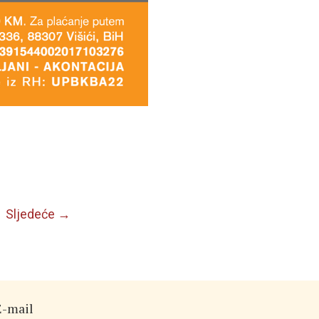
Sljedeće
→
E-mail