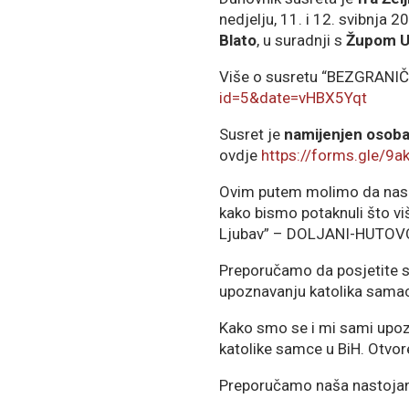
nedjelju, 11. i 12. svibnja 
Blato
, u suradnji s
Župom Uz
Više o susretu “BEZGRANI
id=5&date=vHBX5Yqt
Susret je
namijenjen osoba
ovdje
https://forms.gle/
Ovim putem molimo da nas p
kako bismo potaknuli što viš
Ljubav” – DOLJANI-HUTOVO 
Preporučamo da posjetite 
upoznavanju katolika sama
Kako smo se i mi sami upozna
katolike samce u BiH. Otvor
Preporučamo naša nastojanj