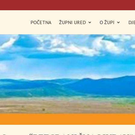
POČETNA
ŽUPNI URED
O ŽUPI
DJ