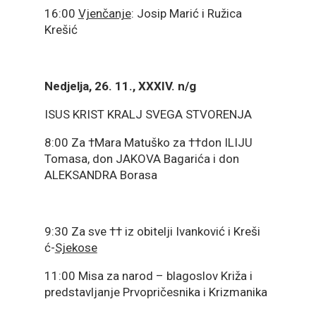
16:00
Vjenčanje
: Josip Marić i Ružica
Krešić
Nedjelja, 26. 11., XXXIV. n/g
ISUS KRIST KRALJ SVEGA STVORENJA
8:00 Za †Mara Matuško za ††don ILIJU
Tomasa, don JAKOVA Bagarića i don
ALEKSANDRA Borasa
9:30 Za sve †† iz obitelji Ivanković i Kreši
ć-
Sjekose
11:00 Misa za narod – blagoslov Križa i
predstavljanje Prvopričesnika i Krizmanika