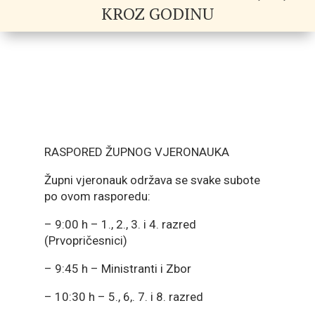
KROZ GODINU
RASPORED ŽUPNOG VJERONAUKA
Župni vjeronauk održava se svake subote
po ovom rasporedu:
– 9:00 h – 1., 2., 3. i 4. razred
(Prvopričesnici)
– 9:45 h – Ministranti i Zbor
– 10:30 h – 5., 6,. 7. i 8. razred