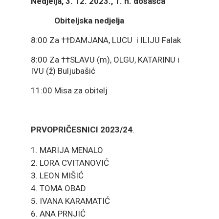
Nedjelja, 3. 12. 2023., 1. n. došašća
Obiteljska nedjelja
8:00 Za ††DAMJANA, LUCU i ILIJU Falak
8:00 Za ††SLAVU (m), OLGU, KATARINU i
IVU (ž) Buljubašić
11:00 Misa za obitelj
PRVOPRIČESNICI 2023/24
.
MARIJA MENALO
LORA CVITANOVIĆ
LEON MIŠIĆ
TOMA OBAD
IVANA KARAMATIĆ
ANA PRNJIĆ