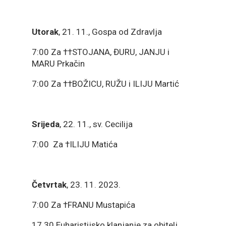
Utorak
, 21. 11., Gospa od Zdravlja
7:00 Za ††STOJANA, ĐURU, JANJU i
MARU Prkačin
7:00 Za ††BOŽICU, RUŽU i ILIJU Martić
Srijeda
, 22. 11., sv. Cecilija
7:00 Za †ILIJU Matića
Četvrtak
, 23. 11. 2023.
7:00 Za †FRANU Mustapića
17.30 Euharistijsko klanjanje za obitelj