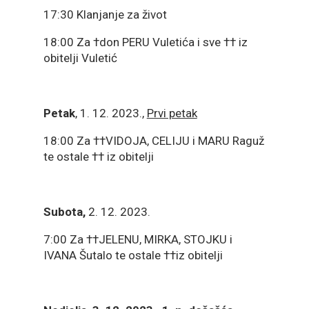
17:30 Klanjanje za život
18:00 Za †don PERU Vuletića i sve †† iz
obitelji Vuletić
Petak
, 1. 12. 2023.,
Prvi petak
18:00 Za ††VIDOJA, CELIJU i MARU Raguž
te ostale †† iz obitelji
Subota,
2. 12. 2023.
7:00 Za ††JELENU, MIRKA, STOJKU i
IVANA Šutalo te ostale ††iz obitelji