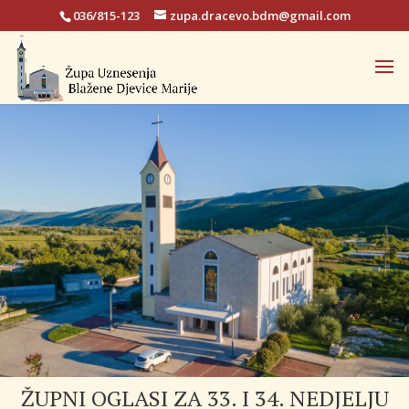
036/815-123
zupa.dracevo.bdm@gmail.com
ŽUPNI OGLASI ZA 33. I 34. NEDJELJU