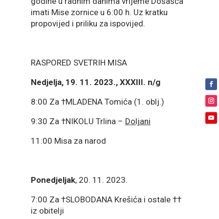
godine u radnim danima vrijeme Došašća
imati Mise zornice u 6:00 h. Uz kratku
propovijed i priliku za ispovijed.
RASPORED SVETRIH MISA
Nedjelja, 19. 11. 2023., XXXIII. n/g
8:00 Za †MLADENA Tomića (1. oblj.)
9:30 Za †NIKOLU Trlina –
Doljani
11:00 Misa za narod
Ponedjeljak
, 20. 11. 2023.
7:00 Za †SLOBODANA Krešića i ostale ††
iz obitelji