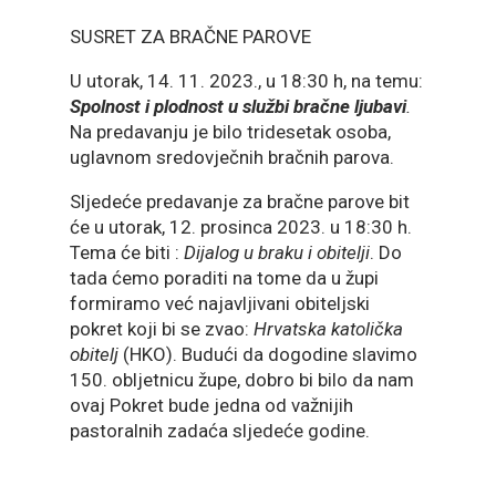
SUSRET ZA BRAČNE PAROVE
U utorak, 14. 11. 2023., u 18:30 h, na temu:
Spolnost i plodnost u službi bračne ljubavi
.
Na predavanju je bilo tridesetak osoba,
uglavnom sredovječnih bračnih parova.
Sljedeće predavanje za bračne parove bit
će u utorak, 12. prosinca 2023. u 18:30 h.
Tema će biti :
Dijalog u braku i obitelji
. Do
tada ćemo poraditi na tome da u župi
formiramo već najavljivani obiteljski
pokret koji bi se zvao:
Hrvatska katolička
obitelj
(HKO). Budući da dogodine slavimo
150. obljetnicu župe, dobro bi bilo da nam
ovaj Pokret bude jedna od važnijih
pastoralnih zadaća sljedeće godine.