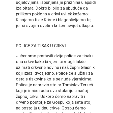
ucjelovljena, ispunjena je praznina u apsidi
iza oltara. Dobro bi bilo za ubuduće da
prilikom poklona u crkvi uvijek kažemo:
Klanjamo ti se Kriste i blagoslivljamo te,
jer si svojim svetim križem svijet otkupio.
POLICE ZA TISAK U CRKVI
Jučer smo postavili dvije police za tisak u
dnu crkve kako bi vjernici mogli lakše
uzimati crkvene novine i naš župni Glasnik
koji izlazi dvotjedno. Police će služiti i za
ostale tiskovine koje se nude vjernicima.
Police je napravio stolar Tomislav Terkeš
koji je inače radio svu stolariju u našoj
župnoj crkvi. Uskoro ćemo napraviti i
drveno postolje za Gospu koja sata stoji
na postolju u dnu crkve. Gospu ćemo