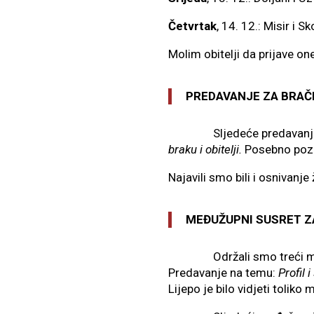
Četvrtak
, 14. 12.: Misir i S
Molim obitelji da prijave on
PREDAVANJE ZA BRAČ
Sljedeće predavanje za br
braku
i
obitelji.
Posebno poziv
Najavili smo bili i osnivanj
MEĐUŽUPNI SUSRET Z
Održali smo treći međužup
Predavanje na temu:
Profil 
Lijepo je bilo vidjeti tolik