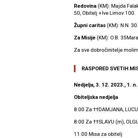
Redovina
(KM): Majda Falak
50, Obitelj +Ive Limov 100.
Župni caritas
(KM): N.N. 30
Za Misije
(KM): O.B. 35Mar
Za sve dobročinitelje molim
RASPORED SVETIH MI
Nedjelja, 3. 12. 2023., 1. 
Obiteljska nedjelja
8:00 Za ††DAMJANA, LUCU i
8:00 Za ††SLAVU (m), OLGU,
11:00 Misa za obitelj