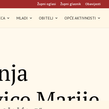
Župni oglasi
Župni glasnik
Obavijesti
ECA
MLADI
OBITELJ
OPĆE AKTIVNOSTI