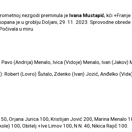
 prometnoj nezgodi preminula je
Ivana Mustapić
, kći +Franje
kopana je u groblju Doljani, 29. 11. 2023. Sprovodne obrede 
 Počivala u miru.
): Pavo (Andrija) Menalo, Ivica (Vidoje) Menalo, Ivan (Jakov) 
o): Robert (Lovro) Šutalo, Zdenko (Ivan) Jozić, Anđelko (Vide
 50, Orjana Jurica 100, Kristijan Jović 200, Marina Menalo 
kole) 100, Obitelj +Ive Limov 100, N.N. 40, Nikica Rajič 100.