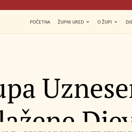
POČETNA
ŽUPNI URED
O ŽUPI
DJ