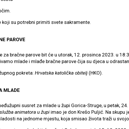
kočim.
e koji su potrebni primiti svete sakramente.
NE PAROVE
ačne parove bit će u utorak, 12. prosinca 2023. u 18:30 
amo mlade i mlađe bračne parove čija su djeca u odrastan
e župnog pokreta:
Hrvatska katolička obitelj
(HKO).
A MLADE
ni susret za mlade u župi Gorica-Struge, u petak, 24. 1
i služba animatora u župi
imao je don Krešo Puljić. Na skupu j
o mladosti na jednome mjestu, koja smisao života traži u svojoj