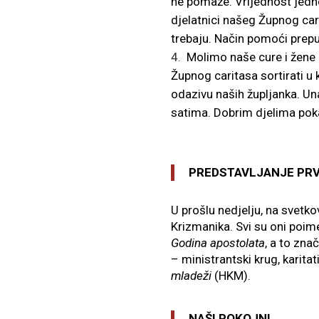
ne pomaže. Vrijednost jedn
djelatnici našeg Župnog cari
trebaju. Način pomoći prepu
Molimo naše cure i žene
Župnog caritasa sortirati u 
odazivu naših župljanka. Un
satima. Dobrim djelima poka
PREDSTAVLJANJE PRV
U prošlu nedjelju, na svetko
Krizmanika. Svi su oni poime
Godina apostolata
, a to zna
– ministrantski krug, karitat
mladeži
(HKM).
NAŠI POKOJNI