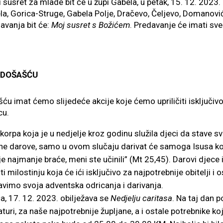
 za mlade bit će u župi Gabela, u petak, 15. 12. 2023. u
la, Gorica-Struge, Gabela Polje, Dračevo, Čeljevo, Domanovići
avanja bit će:
Moj susret s Božićem
. Predavanje će imati sveć
 DOŠAŠĆU
 ćemo slijedeće akcije koje ćemo upriličiti isključivo z
cu.
 korpa koja je u nedjelje kroz godinu služila djeci da stave sv
ne darove, samo u ovom slučaju darivat će samoga Isusa koj
 najmanje braće, meni ste učinili” (Mt 25,45). Darovi djece 
milostinju koja će ići isključivo za najpotrebnije obitelji i
ravimo svoja adventska odricanja i darivanja.
a, 17. 12. 2023. obilježava se
Nedjelju caritasa
. Na taj dan 
 naturi, za naše najpotrebnije župljane, a i ostale potrebnike 