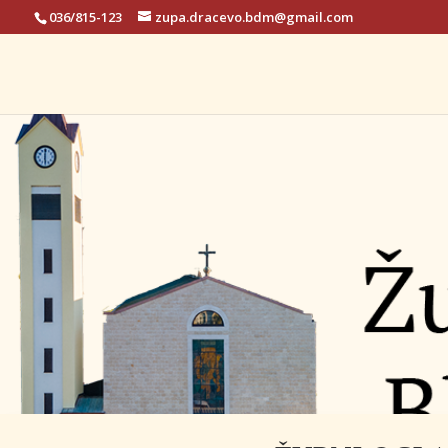
036/815-123
zupa.dracevo.bdm@gmail.com