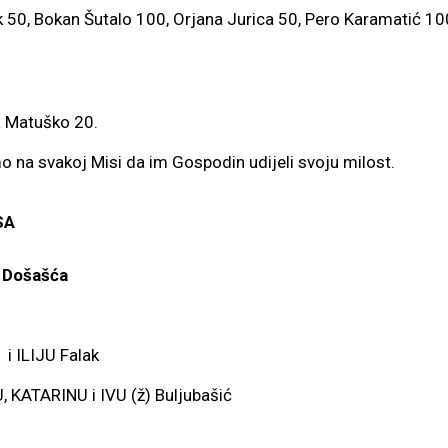
 50, Bokan Šutalo 100, Orjana Jurica 50, Pero Karamatić 100,
.
a Matuško 20.
o na svakoj Misi da im Gospodin udijeli svoju milost.
SA
n. Došašća
 ILIJU Falak
 KATARINU i IVU (ž) Buljubašić