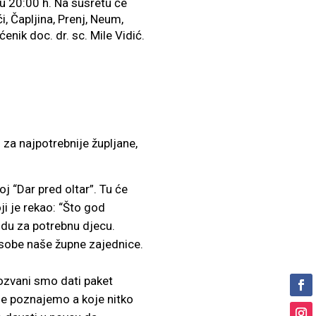
 20:00 h. Na susretu će
, Čapljina, Prenj, Neum,
enik doc. dr. sc. Mile Vidić.
a najpotrebnije župljane,
oj “Dar pred oltar”. Tu će
i je rekao: “Što god
idu za potrebnu djecu.
 osobe naše župne zajednice.
pozvani smo dati paket
koje poznajemo a koje nitko