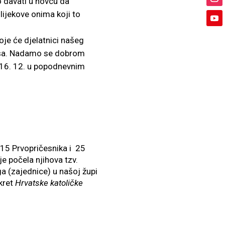
 davati u novcu da
lijekove onima koji to
oje će djelatnici našeg
Misa. Nadamo se dobrom
, 16. 12. u popodnevnim
i 15 Prvopričesnika i 25
je počela njihova tzv.
uga (zajednice) u našoj župi
okret
Hrvatske katoličke