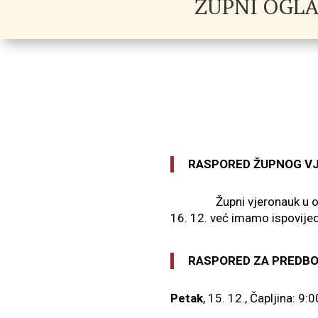
ŽUPNI OGLA
RASPORED ŽUPNOG V
Župni vjeronauk u ovoj go
16. 12. već imamo ispovijed
RASPORED ZA PREDBOŽ
Petak
, 15. 12., Čapljina: 9: