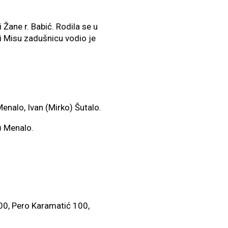
 i Žane r. Babić. Rodila se u
i Misu zadušnicu vodio je
Menalo, Ivan (Mirko) Šutalo.
) Menalo.
100, Pero Karamatić 100,