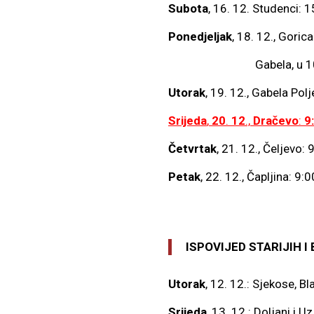
Subota
, 16. 12. Studenci: 
Ponedjeljak
, 18. 12., Goric
Gabela, u 10:00 
Utorak
, 19. 12., Gabela Polj
Srijeda
,
20
.
12
.,
Dračevo
:
9
Četvrtak
, 21. 12., Čeljevo: 
Petak
, 22. 12., Čapljina: 9:
ISPOVIJED STARIJIH 
Utorak
, 12. 12.: Sjekose, B
Srijeda
, 13. 12.: Doljani i U