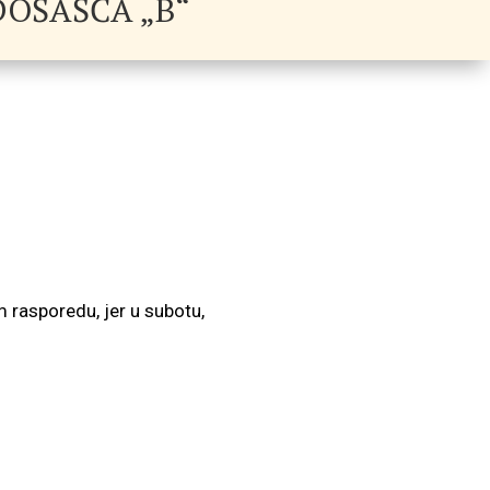
DOŠAŠĆA „B“
asporedu, jer u subotu,