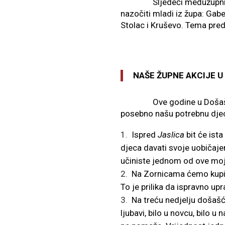
Sljedeći međužupni susret
nazočiti mladi iz župa: Gabe
Stolac i Kruševo. Tema pred
NAŠE ŽUPNE AKCIJE U
Ove godine u Došašću imat
posebno našu potrebnu dje
Ispred
Jaslica
bit će ista
djeca davati svoje uobičaje
učiniste jednom od ove moje
Na Zornicama ćemo kupiti 
To je prilika da ispravno up
Na treću nedjelju došašć
ljubavi, bilo u novcu, bilo u