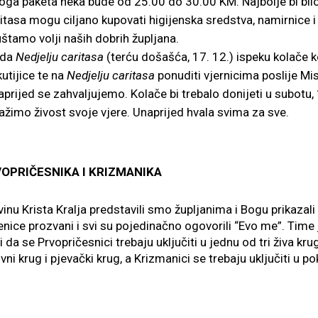
oga paketa neka bude od 25.00 do 30.00 KM. Najbolje bi bilo
tasa mogu ciljano kupovati higijenska sredstva, namirnice i 
štamo volji naših dobrih župljana.
 da
Nedjelju caritasa
(terću došašća, 17. 12.) ispeku kolače k
kutijice te na
Nedjelju caritasa
ponuditi vjernicima poslije 
aprijed se zahvaljujemo. Kolače bi trebalo donijeti u subotu
žimo živost svoje vjere. Unaprijed hvala svima za sve.
OPRIČESNIKA I KRIZMANIKA
vinu Krista Kralja predstavili smo župljanima i Bogu prikazal
nice prozvani i svi su pojedinačno ogovorili “Evo me”. Time 
či da se Prvopričesnici trebaju uključiti u jednu od tri živa kr
ivni krug i pjevački krug, a Krizmanici se trebaju uključiti u p