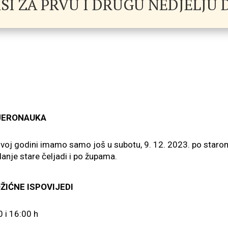
SI ZA PRVU I DRUGU NEDJELJU 
JERONAUKA
dini imamo samo još u subotu, 9. 12. 2023. po starom r
anje stare čeljadi i po župama.
IĆNE ISPOVIJEDI
00 i 16:00 h