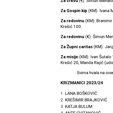
Za crkvu
(€): Šimun Menalo
Za Gospin kip
(KM): Ivana 
Za redovinu
(KM): Branimir
Krešić 100.
Za redovinu
(
€
): Šimun Men
Za Župni caritas
(KM): Janj
Za misije
(KM): Ivan Šutalo 
Krešić 20, Manda Rajič (udo
Svima hvala na sve
KRIZMANICI 2023/24
.
LANA BOŠKOVIĆ
KREŠIMIR BRAJKOVIĆ
KATJA BULUM