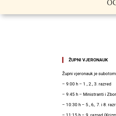
OG
ŽUPNI VJERONAUK
Župni vjeronauk je subotom
– 9:00 h – 1., 2., 3. razred
– 9:45 h – Ministranti i Zbo
– 10:30 h – 5., 6,. 7. i 8. raz
– 11:15 h – 9. razred (Krizm