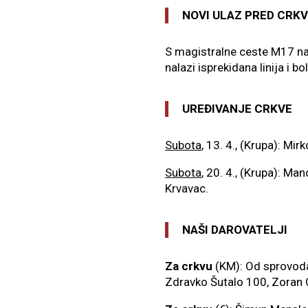
NOVI ULAZ PRED CRK
S magistralne ceste M17 nap
nalazi isprekidana linija i 
UREĐIVANJE CRKVE
Subota
, 13. 4., (Krupa): Mi
Subota
, 20. 4., (Krupa): Ma
Krvavac.
NAŠI DAROVATELJI
Za crkvu
(KM): Od sprovod
Zdravko Šutalo 100, Zoran O