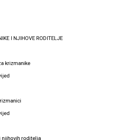
IKE I NJIHOVE RODITELJE
 za krizmanike
vijed
rizmanici
vijed
 njihovih roditelja