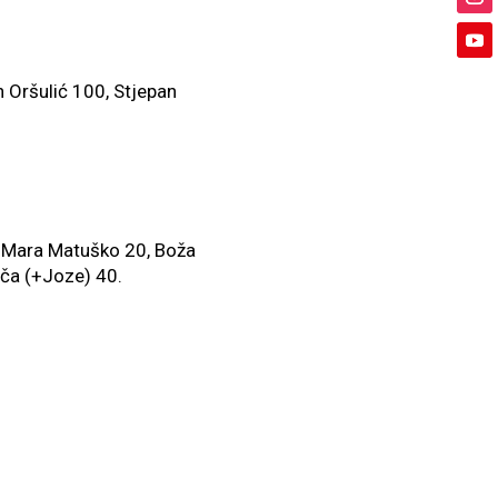
 Oršulić 100, Stjepan
0, Mara Matuško 20, Boža
iča (+Joze) 40.