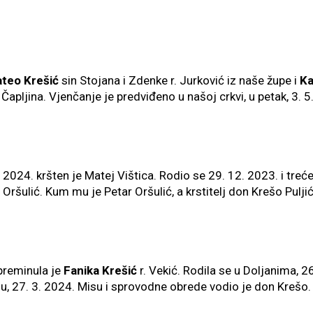
J
teo Krešić
sin Stojana i Zdenke r. Jurković iz naše župe i
Ka
 Čapljina. Vjenčanje je predviđeno u našoj crkvi, u petak, 3. 5
 2024. kršten je Matej Vištica. Rodio se 29. 12. 2023. i treće j
. Oršulić. Kum mu je Petar Oršulić, a krstitelj don Krešo Puljić
 preminula je
Fanika Krešić
r. Vekić. Rodila se u Doljanima, 2
du, 27. 3. 2024. Misu i sprovodne obrede vodio je don Krešo.