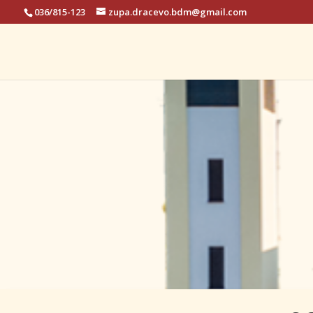
036/815-123
zupa.dracevo.bdm@gmail.com