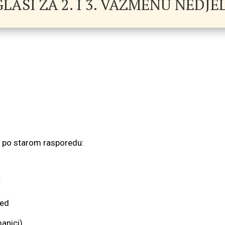
LASI ZA 2. I 3. VAZMENU NEDJE
 po starom rasporedu:
r
red
anici).