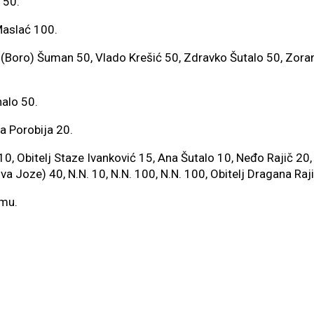
 50.
Maslać 100.
 (Boro) Šuman 50, Vlado Krešić 50, Zdravko Šutalo 50, Zoran
alo 50.
a Porobija 20.
10, Obitelj Staze Ivanković 15, Ana Šutalo 10, Neđo Rajič 2
va Joze) 40, N.N. 10, N.N. 100, N.N. 100, Obitelj Dragana Raj
mu.