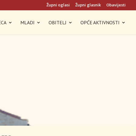
Župni oglasi
Župni glasnik
Obavijesti
ECA
MLADI
OBITELJ
OPĆE AKTIVNOSTI