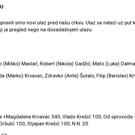
VU
ravili smo novi ulaz pred našu crkvu. Ulaz se nalazi uz put 
bolji je pregled nego na dosadašnjem ulazu.
rko (Miško) Maslać, Robert (Nikola) Gadžić, Mato (Luka) Dalma
nda (Marko) Krvavac, Zdravko (Ante) Šutalo, Filip (Berislav) Kr
a +Magdalene Krvavac 340, Vlado Krešić 100, Od sprovoda 
ršulić 100, Stjepan Krešić 100, N.N. 20.