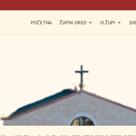
POČETNA
ŽUPNI URED
O ŽUPI
DJ