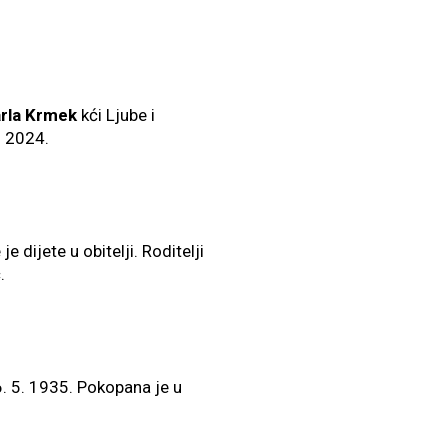
rla Krmek
kći Ljube i
. 2024.
e dijete u obitelji. Roditelji
.
6. 5. 1935. Pokopana je u