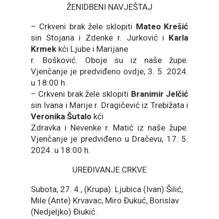
ŽENIDBENI NAVJEŠTAJ
– Crkveni brak žele sklopiti
Mateo Krešić
sin Stojana i Zdenke r. Jurković i
Karla
Krmek
kći Ljube i Marijane
r. Bošković. Oboje su iz naše župe.
Vjenčanje je predviđeno ovdje, 3. 5. 2024.
u 18:00 h.
– Crkveni brak žele sklopiti
Branimir Jelčić
sin Ivana i Marije r. Dragičević iz Trebižata i
Veronika Šutalo
kći
Zdravka i Nevenke r. Matić iz naše župe.
Vjenčanje je predviđeno u Dračevu, 17. 5.
2024. u 18:00 h.
UREĐIVANJE CRKVE
Subota, 27. 4., (Krupa): Ljubica (Ivan) Šilić,
Mile (Ante) Krvavac, Miro Đukuć, Borislav
(Nedjeljko) Điukić.