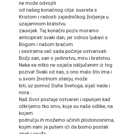
ne može odvojiti
od našeg konačnog cilja: susreta s
Kristom i radosti zajedničkog življenja u
uzajamnom bratstvu
zauvijek. Taj konačni poziv moramo
anticipirati svaki dan, jer odnos ljubavi s
Bogom i našom braćom
i sestrama već sada počinje ostvarivati
Božji san, san o jedinstvu, miru i bratstvu.
Neka se nitko ne osjeća isključenim iz tog
poziva! Svaki od nas, s ono malo što ima i
u svom životnom stanju, može
biti, uz pomoć Duha Svetoga, sijač nade i
mira…
Naš život postaje ostvaren i ispunjen kad
otkrijemo tko smo, koje su naše odlike, na
kojem
području ih možemo učiniti plodonosnima,
kojim nam je putem ići da bismo postali
znak i oruđe