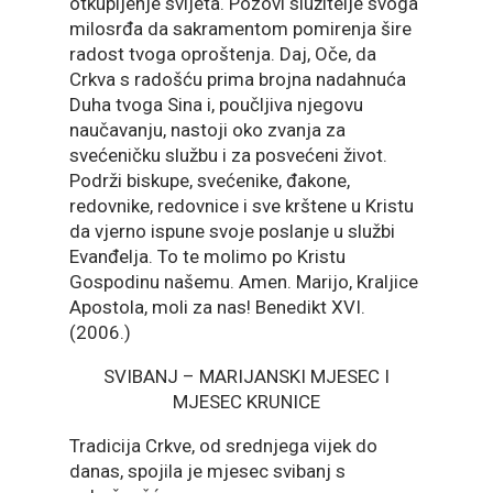
otkupljenje svijeta. Pozovi služitelje svoga
milosrđa da sakramentom pomirenja šire
radost tvoga oproštenja. Daj, Oče, da
Crkva s radošću prima brojna nadahnuća
Duha tvoga Sina i, poučljiva njegovu
naučavanju, nastoji oko zvanja za
svećeničku službu i za posvećeni život.
Podrži biskupe, svećenike, đakone,
redovnike, redovnice i sve krštene u Kristu
da vjerno ispune svoje poslanje u službi
Evanđelja. To te molimo po Kristu
Gospodinu našemu. Amen. Marijo, Kraljice
Apostola, moli za nas! Benedikt XVI.
(2006.)
SVIBANJ – MARIJANSKI MJESEC I
MJESEC KRUNICE
Tradicija Crkve, od srednjega vijek do
danas, spojila je mjesec svibanj s