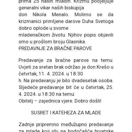
prima 25 naših mladih. Krizmu podjeljuje
generalni vikar naših biskupija
don Nikola Menalo. Molimo se da
krizmanici primljene darove Duha Svetoga
dobro oplode u svome
mladenačkom životu. Njihov popis objavili
smo u prošlom broju Glasnika.
PREDAVNJE ZA BRAČNE PAROVE
Predavanje za bračne parove na temu:
Uvjeti za sretan brak održao je don Krešo u
četvrtak, 11. 4. 2024. u 18:30
h. Na predavanju je bilo dvadesetak osoba.
Sljedeće predavanje bit će u četvrtak, 25.
4. 2024. u 18:30 na temu:
Obitelj – zajednica vjere. Dobro došli!
SUSRET I KATEHEZA ZA MLADE
Zadnje pripremno međužupno predavanje
za mlade koji idu na hodočašće hrvatske