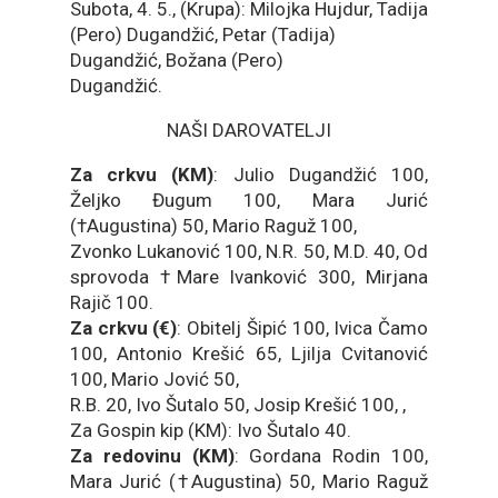
Subota, 4. 5., (Krupa): Milojka Hujdur, Tadija
(Pero) Dugandžić, Petar (Tadija)
Dugandžić, Božana (Pero)
Dugandžić.
NAŠI DAROVATELJI
Za crkvu (KM)
: Julio Dugandžić 100,
Željko Đugum 100, Mara Jurić
(†Augustina) 50, Mario Raguž 100,
Zvonko Lukanović 100, N.R. 50, M.D. 40, Od
sprovoda †Mare Ivanković 300, Mirjana
Rajič 100.
Za crkvu (€)
: Obitelj Šipić 100, Ivica Čamo
100, Antonio Krešić 65, Ljilja Cvitanović
100, Mario Jović 50,
R.B. 20, Ivo Šutalo 50, Josip Krešić 100, ,
Za Gospin kip (KM): Ivo Šutalo 40.
Za redovinu (KM)
: Gordana Rodin 100,
Mara Jurić (†Augustina) 50, Mario Raguž