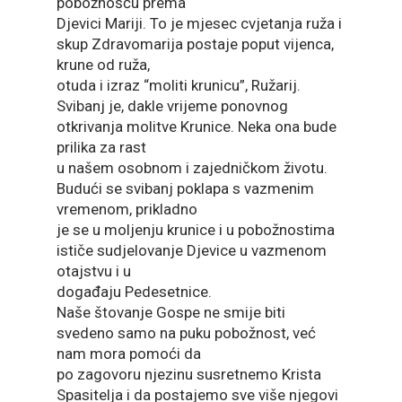
pobožnošću prema
Djevici Mariji. To je mjesec cvjetanja ruža i
skup Zdravomarija postaje poput vijenca,
krune od ruža,
otuda i izraz “moliti krunicu”, Ružarij.
Svibanj je, dakle vrijeme ponovnog
otkrivanja molitve Krunice. Neka ona bude
prilika za rast
u našem osobnom i zajedničkom životu.
Budući se svibanj poklapa s vazmenim
vremenom, prikladno
je se u moljenju krunice i u pobožnostima
ističe sudjelovanje Djevice u vazmenom
otajstvu i u
događaju Pedesetnice.
Naše štovanje Gospe ne smije biti
svedeno samo na puku pobožnost, već
nam mora pomoći da
po zagovoru njezinu susretnemo Krista
Spasitelja i da postajemo sve više njegovi