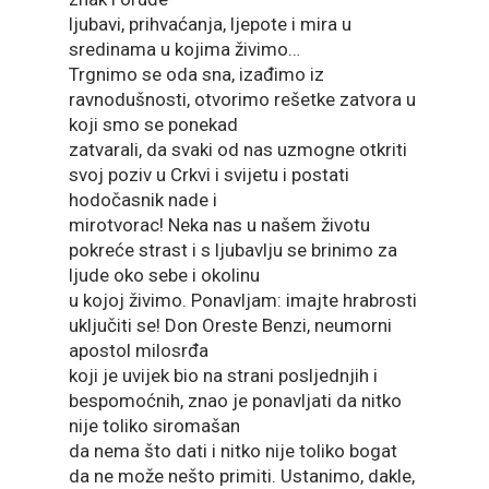
ljubavi, prihvaćanja, ljepote i mira u
sredinama u kojima živimo…
Trgnimo se oda sna, izađimo iz
ravnodušnosti, otvorimo rešetke zatvora u
koji smo se ponekad
zatvarali, da svaki od nas uzmogne otkriti
svoj poziv u Crkvi i svijetu i postati
hodočasnik nade i
mirotvorac! Neka nas u našem životu
pokreće strast i s ljubavlju se brinimo za
ljude oko sebe i okolinu
u kojoj živimo. Ponavljam: imajte hrabrosti
uključiti se! Don Oreste Benzi, neumorni
apostol milosrđa
koji je uvijek bio na strani posljednjih i
bespomoćnih, znao je ponavljati da nitko
nije toliko siromašan
da nema što dati i nitko nije toliko bogat
da ne može nešto primiti. Ustanimo, dakle,