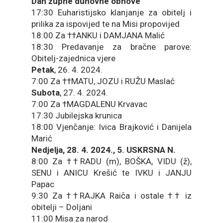
Dan župne duhovne obnove
17:30 Euharistijsko klanjanje za obitelj i
prilika za ispovijed te na Misi propovijed
18:00 Za ††ANKU i DAMJANA Malić
18:30 Predavanje za bračne parove:
Obitelj-zajednica vjere
Petak
, 26. 4. 2024.
7:00 Za ††MATU, JOZU i RUŽU Maslać
Subota
, 27. 4. 2024.
7:00 Za †MAGDALENU Krvavac
17:30 Jubilejska krunica
18:00 Vjenčanje: Ivica Brajković i Danijela
Marić
Nedjelja, 28. 4. 2024., 5. USKRSNA N.
8:00 Za ††RADU (m), BOŠKA, VIDU (ž),
SENU i ANICU Krešić te IVKU i JANJU
Papac
9:30 Za ††RAJKA Raiča i ostale †† iz
obitelji – Doljani
11:00 Misa za narod