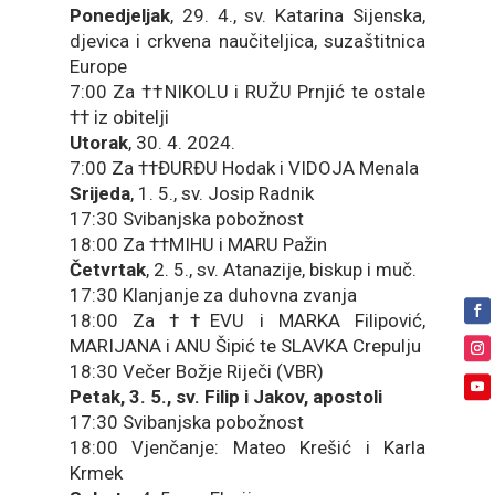
Ponedjeljak
, 29. 4., sv. Katarina Sijenska,
djevica i crkvena naučiteljica, suzaštitnica
Europe
7:00 Za ††NIKOLU i RUŽU Prnjić te ostale
†† iz obitelji
Utorak
, 30. 4. 2024.
7:00 Za ††ĐURĐU Hodak i VIDOJA Menala
Srijeda
, 1. 5., sv. Josip Radnik
17:30 Svibanjska pobožnost
18:00 Za ††MIHU i MARU Pažin
Četvrtak
, 2. 5., sv. Atanazije, biskup i muč.
17:30 Klanjanje za duhovna zvanja
18:00 Za ††EVU i MARKA Filipović,
MARIJANA i ANU Šipić te SLAVKA Crepulju
18:30 Večer Božje Riječi (VBR)
Petak, 3. 5., sv. Filip i Jakov, apostoli
17:30 Svibanjska pobožnost
18:00 Vjenčanje: Mateo Krešić i Karla
Krmek