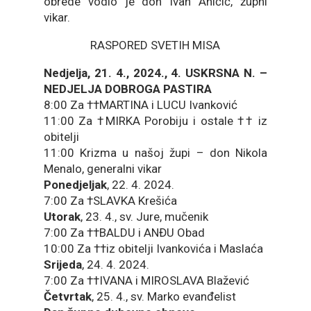
obrede vodio je don Ivan Aničić, župni
vikar.
RASPORED SVETIH MISA
Nedjelja, 21. 4., 2024., 4. USKRSNA N. –
NEDJELJA DOBROGA PASTIRA
8:00 Za ††MARTINA i LUCU Ivanković
11:00 Za †MIRKA Porobiju i ostale †† iz
obitelji
11:00 Krizma u našoj župi – don Nikola
Menalo, generalni vikar
Ponedjeljak
, 22. 4. 2024.
7:00 Za †SLAVKA Krešića
Utorak
, 23. 4., sv. Jure, mučenik
7:00 Za ††BALDU i ANĐU Obad
10:00 Za ††iz obitelji Ivankovića i Maslaća
Srijeda
, 24. 4. 2024.
7:00 Za ††IVANA i MIROSLAVA Blažević
Četvrtak
, 25. 4., sv. Marko evanđelist