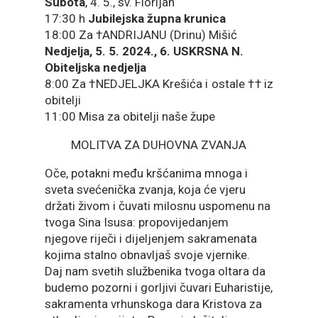
Subota
, 4. 5., sv. Florijan
17:30 h
Jubilejska župna krunica
18:00 Za †ANDRIJANU (Drinu) Mišić
Nedjelja, 5. 5. 2024., 6. USKRSNA N.
Obiteljska nedjelja
8:00 Za †NEDJELJKA Krešića i ostale †† iz
obitelji
11:00 Misa za obitelji naše župe
MOLITVA ZA DUHOVNA ZVANJA
Oče, potakni među kršćanima mnoga i
sveta svećenička zvanja, koja će vjeru
držati živom i čuvati milosnu uspomenu na
tvoga Sina Isusa: propovijedanjem
njegove riječi i dijeljenjem sakramenata
kojima stalno obnavljaš svoje vjernike.
Daj nam svetih službenika tvoga oltara da
budemo pozorni i gorljivi čuvari Euharistije,
sakramenta vrhunskoga dara Kristova za