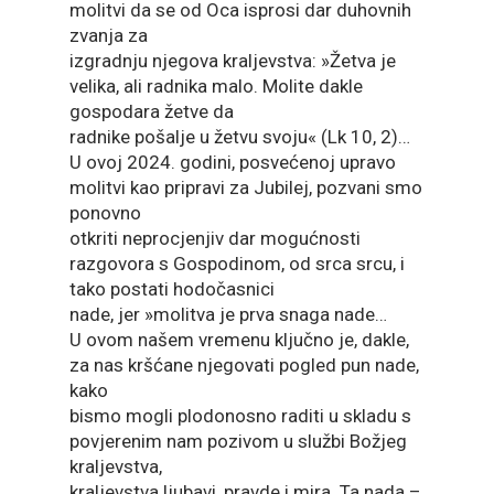
molitvi da se od Oca isprosi dar duhovnih
zvanja za
izgradnju njegova kraljevstva: »Žetva je
velika, ali radnika malo. Molite dakle
gospodara žetve da
radnike pošalje u žetvu svoju« (Lk 10, 2)…
U ovoj 2024. godini, posvećenoj upravo
molitvi kao pripravi za Jubilej, pozvani smo
ponovno
otkriti neprocjenjiv dar mogućnosti
razgovora s Gospodinom, od srca srcu, i
tako postati hodočasnici
nade, jer »molitva je prva snaga nade…
U ovom našem vremenu ključno je, dakle,
za nas kršćane njegovati pogled pun nade,
kako
bismo mogli plodonosno raditi u skladu s
povjerenim nam pozivom u službi Božjeg
kraljevstva,
kraljevstva ljubavi, pravde i mira. Ta nada –