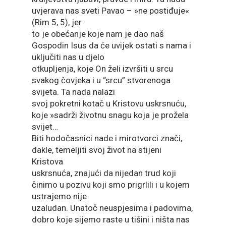
uvjerava nas sveti Pavao – »ne postiđuje«
(Rim 5, 5), jer
to je obećanje koje nam je dao naš
Gospodin Isus da će uvijek ostati s nama i
uključiti nas u djelo
otkupljenja, koje On želi izvršiti u srcu
svakog čovjeka i u “srcu” stvorenoga
svijeta. Ta nada nalazi
svoj pokretni kotač u Kristovu uskrsnuću,
koje »sadrži životnu snagu koja je prožela
svijet…
Biti hodočasnici nade i mirotvorci znači,
dakle, temeljiti svoj život na stijeni
Kristova
uskrsnuća, znajući da nijedan trud koji
činimo u pozivu koji smo prigrlili i u kojem
ustrajemo nije
uzaludan. Unatoč neuspjesima i padovima,
dobro koje sijemo raste u tišini i ništa nas