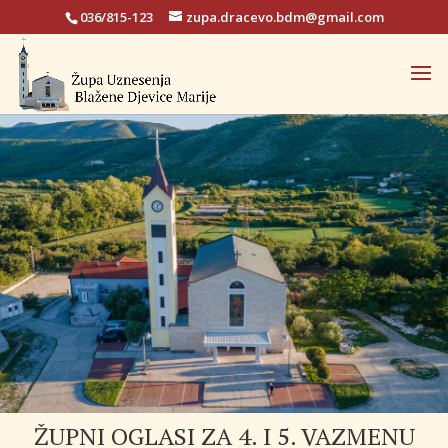
036/815-123
zupa.dracevo.bdm@gmail.com
ŽUPNI OGLASI ZA 4. I 5. VAZMENU